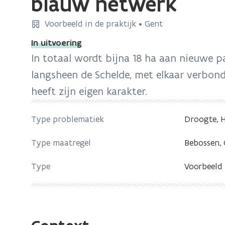
blauw netwerk
zich
op:
Voorbeeld in de praktijk • Gent
Ledebergse
In uitvoering
Scheldemeander:
In totaal wordt bijna 18 ha aan nieuwe 
Groen-
langsheen de Schelde, met elkaar verbond
blauw
netwerk
heeft zijn eigen karakter.
Type problematiek
Droogte, H
Type maatregel
Bebossen,
Type
Voorbeeld 