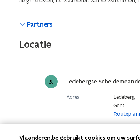
de groenassen, herwaarderen van de waterlopen, u
Partners
Locatie
Ledebergse Scheldemeand
Adres
Ledeberg
Gent
o
Routeplan
p
e
Vlaanderen.be gebruikt cookies om uw surfe
n