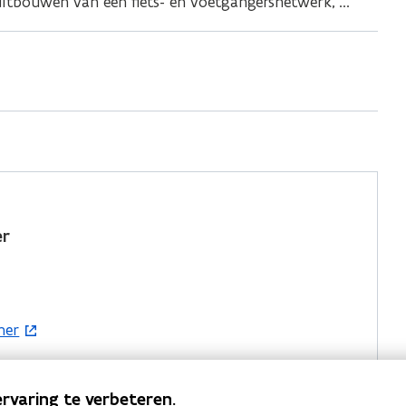
itbouwen van een fiets- en voetgangersnetwerk, ...
er
ner
rvaring te verbeteren.