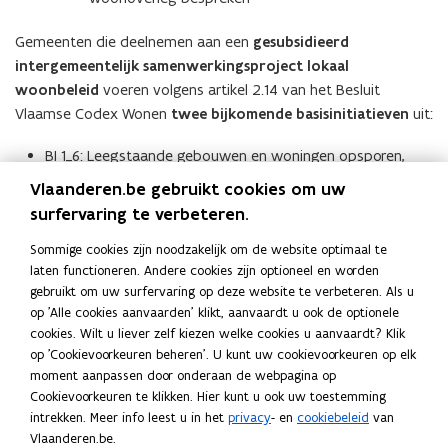
Gemeenten die deelnemen aan een
gesubsidieerd
intergemeentelijk samenwerkingsproject lokaal
woonbeleid
voeren volgens artikel 2.14 van het Besluit
Vlaamse Codex Wonen
twee bijkomende basisinitiatieven
uit:
BI 1_6: Leegstaande gebouwen en woningen opsporen,
registreren en aanpakken
Vlaanderen.be gebruikt cookies om uw
BI 1_7: Verwaarloosde gebouwen en woningen opsporen,
surfervaring te verbeteren.
registreren en aanpakken
Sommige cookies zijn noodzakelijk om de website optimaal te
laten functioneren. Andere cookies zijn optioneel en worden
Duiding bij de basisinitiatieven vindt u in het
gebruikt om uw surfervaring op deze website te verbeteren. Als u
inspiratiehandboek hieronder in de rubriek documenten.
op 'Alle cookies aanvaarden' klikt, aanvaardt u ook de optionele
Documenten
cookies. Wilt u liever zelf kiezen welke cookies u aanvaardt? Klik
op 'Cookievoorkeuren beheren'. U kunt uw cookievoorkeuren op elk
Inspiratiehandboek voor initiatieven lokaal woonbeleid
(
moment aanpassen door onderaan de webpagina op
Regelgeving
Cookievoorkeuren te klikken. Hier kunt u ook uw toestemming
W
intrekken. Meer info leest u in het
privacy
- en
cookiebeleid
van
o
Vlaanderen.be.
Lokaal Woonbeleid in de Vlaamse Codex Wonen van 2021
(
r