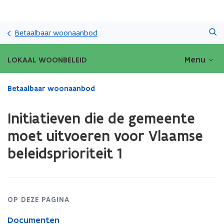
Overslaan
Zoeken
en
Betaalbaar woonaanbod
naar
de
Menu
LOKAAL WOONBELEID
inhoud
gaan
Gedaan
Betaalbaar woonaanbod
met
laden.
Initiatieven die de gemeente
U
bevindt
moet uitvoeren voor Vlaamse
zich
beleidsprioriteit 1
op:
Initiatieven
die
de
gemeente
OP DEZE PAGINA
moet
uitvoeren
Documenten