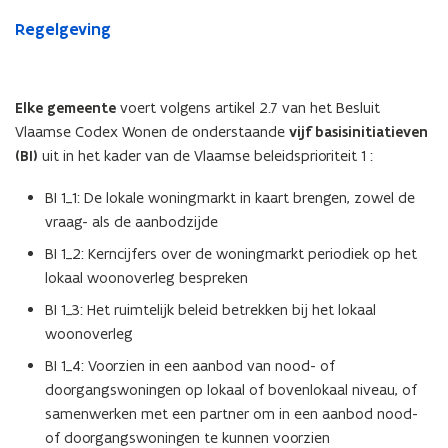
voor
Vlaamse
Regelgeving
beleidsprioriteit
1
Elke gemeente
voert volgens artikel 2.7 van het Besluit
Vlaamse Codex Wonen de onderstaande
vijf basisinitiatieven
(BI)
uit in het kader van de Vlaamse beleidsprioriteit 1 :
BI 1_1: De lokale woningmarkt in kaart brengen, zowel de
vraag- als de aanbodzijde
BI 1_2: Kerncijfers over de woningmarkt periodiek op het
lokaal woonoverleg bespreken
BI 1_3: Het ruimtelijk beleid betrekken bij het lokaal
woonoverleg
BI 1_4: Voorzien in een aanbod van nood- of
doorgangswoningen op lokaal of bovenlokaal niveau, of
samenwerken met een partner om in een aanbod nood-
of doorgangswoningen te kunnen voorzien