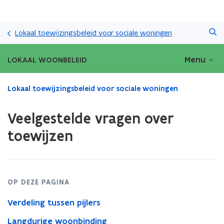
Overslaan
Zoeken
en
Lokaal toewijzingsbeleid voor sociale woningen
naar
de
Menu
LOKAAL WOONBELEID
inhoud
gaan
Gedaan
Lokaal toewijzingsbeleid voor sociale woningen
met
laden.
Veelgestelde vragen over
U
bevindt
toewijzen
zich
op:
Veelgestelde
vragen
over
OP DEZE PAGINA
toewijzen
Verdeling tussen pijlers
Langdurige woonbinding