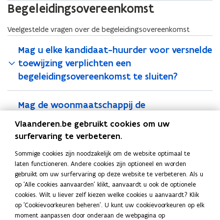
Begeleidingsovereenkomst
Veelgestelde vragen over de begeleidingsovereenkomst
Mag u elke kandidaat-huurder voor versnelde
toewijzing verplichten een
begeleidingsovereenkomst te sluiten?
Mag de woonmaatschappij de
begeleidingsovereenkomst ook
Vlaanderen.be gebruikt cookies om uw
ondertekenen?
surfervaring te verbeteren.
Sommige cookies zijn noodzakelijk om de website optimaal te
Moet de begeleidende dienst gezeteld zijn in
laten functioneren. Andere cookies zijn optioneel en worden
de gemeente of het werkingsgebied van de
gebruikt om uw surfervaring op deze website te verbeteren. Als u
op 'Alle cookies aanvaarden' klikt, aanvaardt u ook de optionele
toegewezen woning?
cookies. Wilt u liever zelf kiezen welke cookies u aanvaardt? Klik
op 'Cookievoorkeuren beheren'. U kunt uw cookievoorkeuren op elk
Mag u een toewijzing weigeren als een
moment aanpassen door onderaan de webpagina op