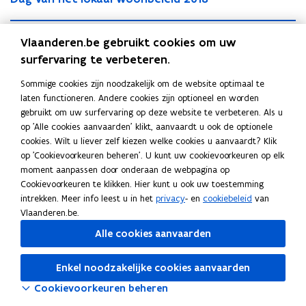
a
g
g
D
v
D
Dag van het lokaal woonbeleid 2019
v
a
Vlaanderen.be gebruikt cookies om uw
a
a
a
g
n
surfervaring te verbeteren.
g
D
n
v
h
D
Dag van het lokaal woonbeleid 2022
v
a
h
a
Sommige cookies zijn noodzakelijk om de website optimaal te
e
a
a
g
e
n
laten functioneren. Andere cookies zijn optioneel en worden
t
g
n
v
t
h
gebruikt om uw surfervaring op deze website te verbeteren. Als u
l
v
h
a
l
e
op 'Alle cookies aanvaarden' klikt, aanvaardt u ook de optionele
o
Deel deze pagina
a
e
n
o
t
cookies. Wilt u liever zelf kiezen welke cookies u aanvaardt? Klik
k
n
F
L
K
t
h
k
l
op 'Cookievoorkeuren beheren'. U kunt uw cookievoorkeuren op elk
a
h
l
e
a
a
i
o
o
moment aanpassen door onderaan de webpagina op
a
e
o
t
a
k
Cookievoorkeuren te klikken. Hier kunt u ook uw toestemming
l
c
n
p
t
k
l
l
a
intrekken. Meer info leest u in het
privacy
- en
cookiebeleid
van
w
e
k
i
l
a
o
w
a
Vlaanderen.be.
o
b
e
e
o
a
k
o
l
o
Alle cookies aanvaarden
o
d
e
k
l
a
o
w
n
o
i
r
a
w
a
n
o
b
a
Enkel noodzakelijke cookies aanvaarden
k
n
l
o
l
b
o
e
l
o
w
e
o
o
i
n
l
Cookievoorkeuren beheren
w
n
o
l
b
e
p
p
n