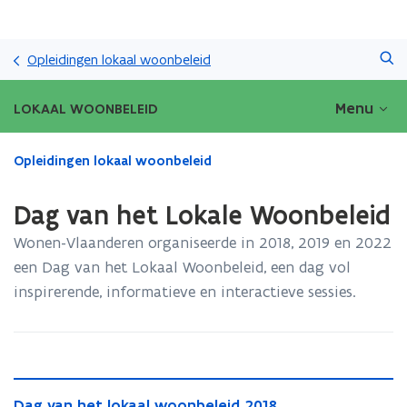
Overslaan
Zoeken
en
Opleidingen lokaal woonbeleid
naar
de
Menu
LOKAAL WOONBELEID
inhoud
gaan
Gedaan
Opleidingen lokaal woonbeleid
met
laden.
Dag van het Lokale Woonbeleid
U
bevindt
Wonen-Vlaanderen organiseerde in 2018, 2019 en 2022
zich
een Dag van het Lokaal Woonbeleid, een dag vol
op:
inspirerende, informatieve en interactieve sessies.
Dag
van
het
Lokale
Woonbeleid
D
D
Dag van het lokaal woonbeleid 2018
a