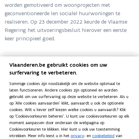
worden gemotiveerd om woonprojecten met
geconventioneerde (en sociale) huurwoningen te
realiseren. Op 23 december 2022 keurde de Vlaamse
Regering het uitvoeringsbesluit hierover een eerste
keer principieel goed.
Vlaanderen.be gebruikt cookies om uw
surfervaring te verbeteren.
Webinar semi-open systeem
Stap
1
geconventioneerde verhuur voor
Sommige cookies zijn noodzakelijk om de website optimaal te
private initiatiefnemers op 20
laten functioneren. Andere cookies zijn optioneel en worden
gebruikt om uw surfervaring op deze website te verbeteren. Als u
februari 2024
op 'Alle cookies aanvaarden' klikt, aanvaardt u ook de optionele
cookies. Wilt u liever zelf kiezen welke cookies u aanvaardt? Klik
op 'Cookievoorkeuren beheren'. U kunt uw cookievoorkeuren op elk
Nieuwe webinarreeks over het
Stap
2
moment aanpassen door onderaan de webpagina op
verhuren van geconventioneerde
Cookievoorkeuren te klikken. Hier kunt u ook uw toestemming
woningen.
intrekken. Meer info leest u in het
privacy
- en
cookiebeleid
van