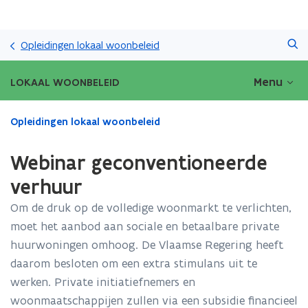
Overslaan
Zoeken
en
Opleidingen lokaal woonbeleid
naar
de
Menu
LOKAAL WOONBELEID
inhoud
gaan
Gedaan
Opleidingen lokaal woonbeleid
met
laden.
Webinar geconventioneerde
U
bevindt
verhuur
zich
Om de druk op de volledige woonmarkt te verlichten,
op:
Webinar
moet het aanbod aan sociale en betaalbare private
geconventioneerde
huurwoningen omhoog. De Vlaamse Regering heeft
verhuur
daarom besloten om een extra stimulans uit te
werken. Private initiatiefnemers en
woonmaatschappijen zullen via een subsidie financieel