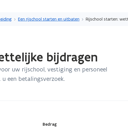
Overslaan
en
leiding
Een rijschool starten en uitbaten
Rijschool starten: wett
naar
de
inhoud
gaan
ettelijke bijdragen
voor uw rijschool, vestiging en personeel
t u een betalingsverzoek.
Bedrag