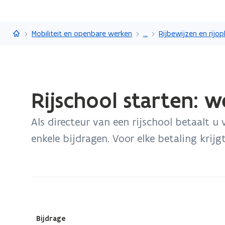
Vlaanderen.be
Mobiliteit en openbare werken
...
Rijbewijzen en rijop
Gedaan
Rijschool starten: w
met
laden.
Als directeur van een rijschool betaalt u 
U
bevindt
enkele bijdragen. Voor elke betaling krijg
zich
op:
Rijschool
starten:
wettelijke
(Scroll
(Scroll
bijdragen
Bijdrage
links)
rechts)