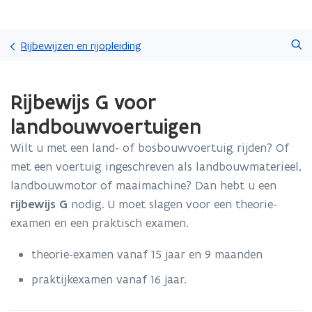
Overslaan
Zoeken
en
Rijbewijzen en rijopleiding
naar
de
Gedaan
inhoud
Rijbewijs G voor
met
gaan
laden.
landbouwvoertuigen
U
bevindt
Wilt u met een land- of bosbouwvoertuig rijden? Of
zich
met een voertuig ingeschreven als landbouwmaterieel,
op:
Rijbewijs
landbouwmotor of maaimachine? Dan hebt u een
G
rijbewijs G
nodig. U moet slagen voor een theorie-
voor
examen en een praktisch examen.
landbouwvoertuigen
theorie-examen vanaf 15 jaar en 9 maanden
praktijkexamen vanaf 16 jaar.