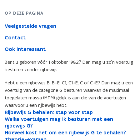
OP DEZE PAGINA
Veelgestelde vragen
Contact
Ook interessant
Bent u geboren vóór 1 oktober 1982? Dan mag u zo’n voertuig
besturen zonder rijbewijs.
Hebt u een rijbewijs B, B+E, C1, C1+E, C of C+E? Dan mag u een
voertuig van de categorie G besturen waarvan de maximaal
toegelaten massa (MTM) gelijk is aan die van de voertuigen
waarvoor u een rijbewijs hebt.
R
Rijbewijs G behalen: stap voor stap
R
i
W
i
Welke voertuigen mag ik besturen met een
W
j
e
j
rijbewijs G?
e
b
l
b
H
l
Hoeveel kost het om een rijbewijs G te behalen?
H
e
k
e
o
k
T
o
Theorie-examen
T