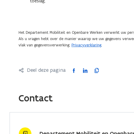
Het Departement Mobiliteit en Openbare Werken verwerkt uw per
Als u vragen hebt over de manier waarop we uw gegevens verwerk
vlak van gegevensverwerking:
Privacyverklaring
.
F
L
K
Deel deze pagina
a
i
o
c
n
p
e
k
i
Contact
b
e
e
o
d
e
o
i
r
k
n
l
Departement Mobiliteit en Openbar