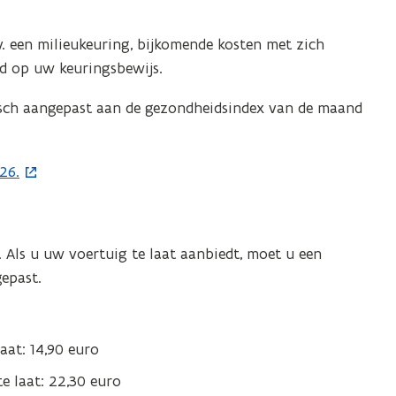
v. een milieukeuring, bijkomende kosten met zich
eelding
d op uw keuringsbewijs.
or
n
isch aangepast aan de gezondheidsindex van de maand
grote
ergave)
26.
 Als u uw voertuig te laat aanbiedt, moet u een
gepast.
at: 14,90 euro
 laat: 22,30 euro