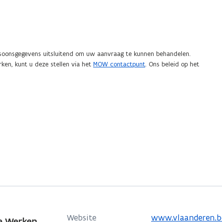
soonsgegevens uitsluitend om uw aanvraag te kunnen behandelen.
en, kunt u deze stellen via het
MOW contactpunt
. Ons beleid op het
o
Website
www.vlaanderen.b
e Werken