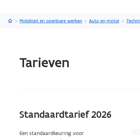
Vlaanderen.be
Mobiliteit en openbare werken
Auto en motor
Techni
Gedaan
Tarieven
met
laden.
U
bevindt
zich
op:
Tarieven
Standaardtarief 2026
(Kl
Een standaardkeuring voor