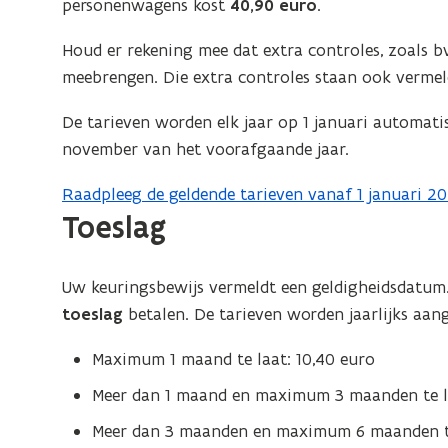
op
personenwagens kost
40,90 euro
.
de
Houd er rekening mee dat extra controles, zoals b
afb
meebrengen. Die extra controles staan ook vermel
vo
ee
De tarieven worden elk jaar op 1 januari automat
ver
november van het voorafgaande jaar.
we
Raadpleeg de geldende tarieven vanaf 1 januari 20
(
Toeslag
o
p
e
Uw keuringsbewijs vermeldt een geldigheidsdatum.
n
toeslag
betalen. De tarieven worden jaarlijks aan
t
i
Maximum 1 maand te laat: 10,40 euro
n
Meer dan 1 maand en maximum 3 maanden te la
n
Meer dan 3 maanden en maximum 6 maanden te
i