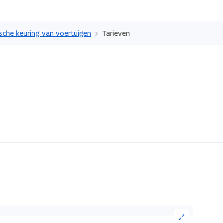
Overslaan
en
sche keuring van voertuigen
Tarieven
naar
de
inhoud
gaan
ik