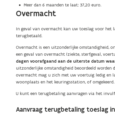
e
Meer dan 6 maanden te laat: 37,20 euro.
u
Overmacht
w
v
In geval van overmacht kan uw toeslag voor het la
e
terugbetaald.
n
s
Overmacht is een uitzonderlijke omstandigheid, o
t
een geval van overmacht (ziekte, sterfgeval, voer
e
dagen voorafgaand aan de uiterste datum waa
r
uitzonderlijke omstandigheid beoordeeld worden do
)
overmacht mag u zich met uw voertuig ledig en l
woonplaats en het keuringsstation, of omgekeerd.
U kunt een terugbetaling aanvragen via het invulf
Aanvraag terugbetaling toeslag i