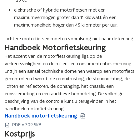
elektrische of hybride motorfietsen met een
maximumvermogen groter dan 11 kilowatt én een
maximumsnelheid hoger dan 45 kilometer per uur.
Lichtere motorfietsen moeten vooralsnog niet naar de keuring.
Handboek Motorfietskeuring
Het accent van de motorfietskeuring ligt op de
verkeersveiligheid en de milieu- en consumentenbescherming.
Er zijn een aantal technische domeinen waarop een motorfiets
gecontroleerd wordt: de remuitrusting, de stuurinrichting, de
lichten en reflectoren, de ophanging, het chassis, een
emissiemeting en een auditieve beoordeling. De volledige
beschrijving van de controle kunt u terugvinden in het
handboek motorfietskeuring.
H
Handboek motorfietskeuring
H
a
a
PDF • 709,5KB
n
n
Kostprijs
d
d