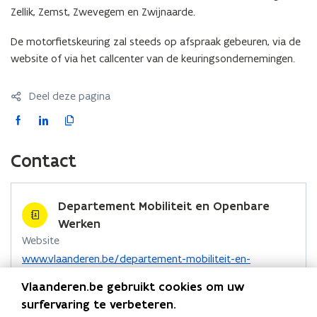
Zellik, Zemst, Zwevegem en Zwijnaarde.
De motorfietskeuring zal steeds op afspraak gebeuren, via de
website of via het callcenter van de keuringsondernemingen.
Deel deze pagina
F
L
K
a
i
o
c
n
p
Contact
e
k
i
b
e
e
o
d
e
Departement Mobiliteit en Openbare
o
i
r
Werken
k
n
l
Website
o
o
i
o
www.vlaanderen.be/departement-mobiliteit-en-
p
p
n
p
openbare-werken
Vlaanderen.be gebruikt cookies om uw
e
e
e
k
Contactformulier
n
surfervaring te verbeteren.
n
n
n
o