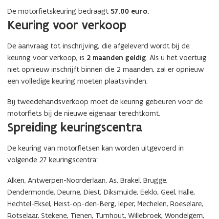
b
b
De motorfietskeuring bedraagt
57,00 euro
.
o
o
Keuring voor verkoop
e
e
k
k
m
m
De aanvraag tot inschrijving, die afgeleverd wordt bij de
o
o
keuring voor verkoop, is
2 maanden geldig
. Als u het voertuig
t
t
niet opnieuw inschrijft binnen die 2 maanden, zal er opnieuw
o
o
een volledige keuring moeten plaatsvinden.
r
r
f
f
Bij tweedehandsverkoop moet de keuring gebeuren voor de
i
i
motorfiets bij de nieuwe eigenaar terechtkomt.
e
e
Spreiding keuringscentra
t
t
s
s
k
k
De keuring van motorfietsen kan worden uitgevoerd in
e
e
volgende 27 keuringscentra:
u
u
r
r
Alken, Antwerpen-Noorderlaan, As, Brakel, Brugge,
i
i
Dendermonde, Deurne, Diest, Diksmuide, Eeklo, Geel, Halle,
n
n
Hechtel-Eksel, Heist-op-den-Berg, Ieper, Mechelen, Roeselare,
g
g
Rotselaar, Stekene, Tienen, Turnhout, Willebroek, Wondelgem,