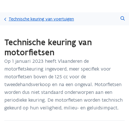
Overslaan
Zoeken
en
Technische keuring van voertuigen
naar
de
Gedaan
inhoud
Technische keuring van
met
gaan
laden.
motorfietsen
U
bevindt
Op 1 januari 2023 heeft Vlaanderen de
zich
motorfietskeuring ingevoerd, meer specifiek voor
op:
Technische
motorfietsen boven de 125 cc voor de
keuring
tweedehandsverkoop en na een ongeval. Motorfietsen
van
worden dus niet standaard onderworpen aan een
motorfietsen
periodieke keuring. De motorfietsen worden technisch
gekeurd op hun veiligheid, milieu- en geluidsimpact.