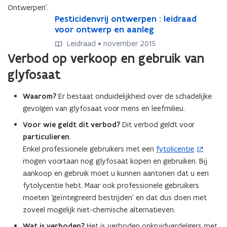
Ontwerpen’.
n
u
P
Pesticidenvrij ontwerpen : leidraad
P
i
w
e
voor ontwerp en aanleg
e
e
v
s
s
Leidraad • november 2015
u
e
t
t
Verbod op verkoop en gebruik van
w
i
n
i
v
c
glyfosaat
c
s
i
e
i
t
d
d
n
Waarom?
Er bestaat onduidelijkheid over de schadelijke
e
e
e
s
gevolgen van glyfosaat voor mens en leefmilieu.
r
n
n
t
)
v
Voor wie geldt dit verbod?
Dit verbod geldt voor
v
e
r
r
particulieren
.
r
i
i
Enkel professionele gebruikers met een
fytolicentie
(
)
j
j
mogen voortaan nog glyfosaat kopen en gebruiken. Bij
o
o
o
aankoop en gebruik moet u kunnen aantonen dat u een
p
n
n
fytolycentie hebt. Maar ook professionele gebruikers
e
t
t
moeten ‘geïntegreerd bestrijden’ en dat dus doen met
n
w
w
e
zoveel mogelijk niet-chemische alternatieven.
t
e
r
r
i
Wat is verboden?
Het is verboden onkruidverdelgers met