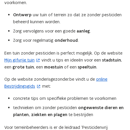
voorkomen.
Ontwerp
uw tuin of terrein zo dat ze zonder pesticiden
beheerd kunnen worden.
Zorg vervolgens voor een goede
aanleg
.
Zorg voor regelmatig
onderhoud
.
Een tuin zonder pesticiden is perfect mogelijk. Op de website
Mijn gifvrije tuin
vindt u tips en ideeën voor een
stadstuin
,
(
een
grote tuin
, een
moestuin
of een
speeltuin
.
o
p
Op de website zonderisgezonder.be vindt u de
online
(
e
Bestrijdingsgids
met:
o
n
p
t
concrete tips om specifieke problemen te voorkomen
e
i
n
technieken om zonder pesticiden
ongewenste dieren en
n
t
planten, ziekten en plagen
te bestrijden
n
i
i
Voor terreinbeheerders is er de leidraad ‘Pesticidenvrij
n
e