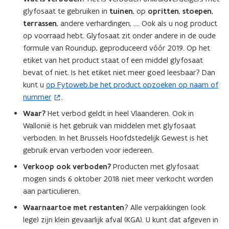
p
p
n
glyfosaat te gebruiken in
tuinen
, op
opritten
,
stoepen
,
e
e
n
terrassen
, andere verhardingen, …. Ook als u nog product
n
n
i
op voorraad hebt. Glyfosaat zit onder andere in de oude
:
:
e
l
l
formule van Roundup, geproduceerd vóór 2019. Op het
u
e
e
etiket van het product staat of een middel glyfosaat
i
w
i
bevat of niet. Is het etiket niet meer goed leesbaar? Dan
d
d
v
kunt u
op Fytoweb.be het product opzoeken op naam of
(
r
r
e
nummer
.
o
a
a
n
p
a
a
Waar?
Het verbod geldt in heel Vlaanderen. Ook in
s
d
e
d
Wallonië is het gebruik van middelen met glyfosaat
t
v
v
n
verboden. In het Brussels Hoofdstedelijk Gewest is het
e
o
o
t
gebruik ervan verboden voor iedereen.
o
r
o
i
r
r
Verkoop ook verboden?
Producten met glyfosaat
)
n
o
o
mogen sinds 6 oktober 2018 niet meer verkocht worden
n
n
n
aan particulieren.
i
t
t
Waarnaartoe met restanten
? Alle verpakkingen (ook
w
e
w
e
e
lege) zijn klein gevaarlijk afval (KGA). U kunt dat afgeven in
u