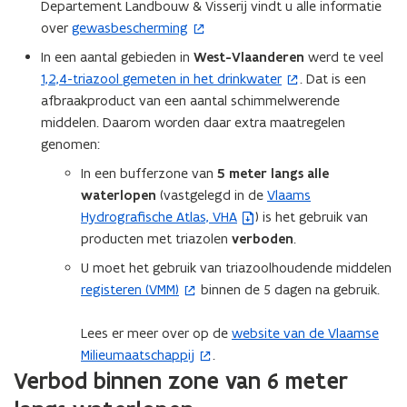
Departement Landbouw & Visserij vindt u alle informatie
e
n
over
gewasbescherming
r
(
n
)
o
In een aantal gebieden in
West-Vlaanderen
werd te veel
i
p
1,2,4-triazool
gemeten in het drinkwater
. Dat is een
(
e
e
afbraakproduct van een aantal schimmelwerende
o
u
n
middelen. Daarom worden daar extra maatregelen
p
w
t
genomen:
e
v
i
n
In een bufferzone van
5 meter langs alle
e
n
t
waterlopen
(vastgelegd in de
Vlaams
n
(
n
i
Hydrografische Atlas, VHA
) is het gebruik van
s
b
i
n
producten met triazolen
verboden
.
t
e
e
n
e
s
U moet het gebruik van triazoolhoudende middelen
u
i
r
t
registeren (VMM)
binnen de 5 dagen na gebruik.
w
(
e
)
a
v
o
u
n
Lees er meer over op de
website van de Vlaamse
e
p
(
w
d
Milieumaatschappij
.
n
e
o
v
o
Verbod binnen zone van 6 meter
s
n
p
e
p
t
t
e
n