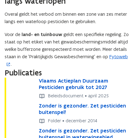
langs waterlopen
e
e
i
n
s
n
r
n
t
Overal geldt het verbod om binnen een zone van zes meter
t
t
)
n
i
langs een waterloop pesticiden te gebruiken.
e
i
i
n
r
n
Voor de
land- en tuinbouw
e
geldt een specifieke regeling. Zo
n
)
n
staat op het etiket van het gewasbeschermingsmiddel altijd
u
i
i
welke bufferzone gerespecteerd moet worden. Meer details
w
e
e
staan in de 'Praktijkgids Gewasbescherming' en op
v
u
Fytoweb
(
u
.
e
w
o
w
Publicaties
n
v
p
v
s
e
e
V
Vlaams Actieplan Duurzaam
V
e
t
n
l
n
Pesticiden gebruik tot 2027
l
n
a
a
e
s
t
Beleidsdocument • april 2025
s
a
a
r
t
i
Z
Zonder is gezonder. Zet pesticiden
Z
m
t
m
)
e
n
o
buitenspel!
o
s
s
e
r
n
n
n
A
A
Folder • december 2014
r
)
i
d
d
c
c
)
Z
Zonder is gezonder. Zet pesticiden
Z
e
e
e
t
t
o
buitenspel in waterwingebied
o
r
r