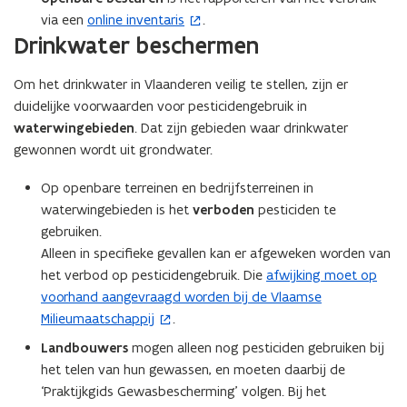
n
via een
online inventaris
.
(
n
i
Drinkwater beschermen
o
t
e
p
i
u
Om het drinkwater in Vlaanderen veilig te stellen, zijn er
e
n
w
duidelijke voorwaarden voor pesticidengebruik in
n
n
v
waterwingebieden
. Dat zijn gebieden waar drinkwater
t
i
e
gewonnen wordt uit grondwater.
i
e
n
n
u
Op openbare terreinen en bedrijfsterreinen in
s
n
w
waterwingebieden is het
verboden
t
pesticiden te
i
v
gebruiken.
e
e
e
Alleen in specifieke gevallen kan er afgeweken worden van
r
u
n
het verbod op pesticidengebruik. Die
)
afwijking moet op
(
w
s
voorhand aangevraagd worden bij de Vlaamse
o
v
t
Milieumaatschappij
.
p
e
e
e
Landbouwers
n
mogen alleen nog pesticiden gebruiken bij
r
n
het telen van hun gewassen, en moeten daarbij de
s
)
t
‘Praktijkgids Gewasbescherming’ volgen. Bij het
t
i