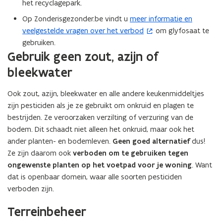
r
r
het recyclagepark.
w
p
p
v
Op Zonderisgezonder.be vindt u
meer informatie en
(
e
e
e
veelgestelde vragen over het verbod
om glyfosaat te
o
n
n
n
a
gebruiken.
a
p
s
a
a
Gebruik geen zout, azijn of
e
n
t
n
n
bleekwater
l
l
e
t
e
e
r
i
Ook zout, azijn, bleekwater en alle andere keukenmiddeltjes
g
g
)
n
zijn pesticiden als je ze gebruikt om onkruid en plagen te
n
bestrijden. Ze veroorzaken verzilting of verzuring van de
i
bodem. Dit schaadt niet alleen het onkruid, maar ook het
e
ander planten- en bodemleven.
Geen goed alternatief
dus!
u
Ze zijn daarom ook
verboden om te gebruiken tegen
w
ongewenste planten op het voetpad voor je woning
. Want
v
dat is openbaar domein, waar alle soorten pesticiden
e
verboden zijn.
n
Terreinbeheer
s
t