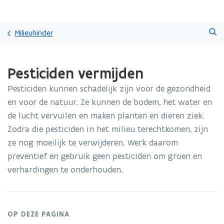
Overslaan
Zoeken
en
Milieuhinder
naar
de
Gedaan
inhoud
Pesticiden vermijden
met
gaan
laden.
Pesticiden kunnen schadelijk zijn voor de gezondheid
U
bevindt
en voor de natuur. Ze kunnen de bodem, het water en
zich
de lucht vervuilen en maken planten en dieren ziek.
op:
Zodra die pesticiden in het milieu terechtkomen, zijn
Pesticiden
ze nog moeilijk te verwijderen. Werk daarom
vermijden
preventief en gebruik geen pesticiden om groen en
verhardingen te onderhouden.
OP DEZE PAGINA