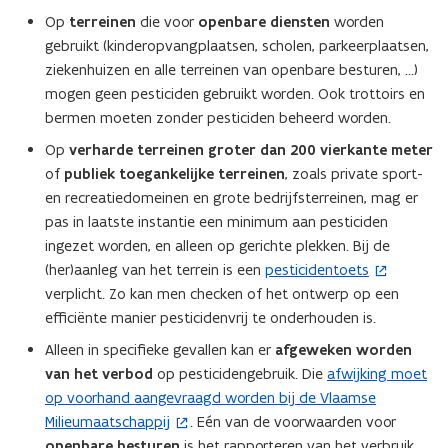
Op
terreinen
die voor
openbare diensten
worden
e
gebruikt (kinderopvangplaatsen, scholen, parkeerplaatsen,
r
ziekenhuizen en alle terreinen van openbare besturen, …)
)
mogen geen pesticiden gebruikt worden. Ook trottoirs en
bermen moeten zonder pesticiden beheerd worden.
Op
verharde terreinen groter dan 200 vierkante meter
of
publiek toegankelijke terreinen
, zoals private sport-
en recreatiedomeinen en grote bedrijfsterreinen, mag er
pas in laatste instantie een minimum aan pesticiden
ingezet worden, en alleen op gerichte plekken. Bij de
(her)aanleg van het terrein is een
pesticidentoets
(
verplicht. Zo kan men checken of het ontwerp op een
o
efficiënte manier pesticidenvrij te onderhouden is.
p
e
Alleen in specifieke gevallen kan er
afgeweken worden
n
van het verbod
op pesticidengebruik. Die
afwijking moet
(
t
op voorhand aangevraagd worden bij de Vlaamse
o
i
Milieumaatschappij
. Eén van de voorwaarden voor
p
n
openbare besturen
is het rapporteren van het verbruik
e