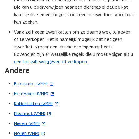
e
u
t
s
Die kan u doorverwijzen naar een dierenasiel dat de kat
u
w
i
t
kan steriliseren en mogelijk ook een nieuwe thuis voor haar
w
v
n
e
kan zoeken.
v
e
n
r
Vang zelf geen zwerfkatten om ze daarna weg te geven
e
n
i
)
of te verkopen. Het is namelijk mogelijk dat het geen
n
s
e
zwerfkat is maar een kat die een eigenaar heeft.
s
t
u
Bovendien zijn er wettelijke regels die u moet volgen als u
t
e
w
een kat wilt weggeven of verkopen
.
e
r
v
Andere
r
)
e
)
n
Buxusmot (VMM)
(
s
o
t
Houtworm (VMM)
(
p
e
o
Kakkerlakken (VMM)
(
e
r
p
o
Kleermot (VMM)
n
(
)
e
p
t
o
Mieren (VMM)
n
(
e
i
p
t
o
Mollen (VMM)
n
(
n
e
i
p