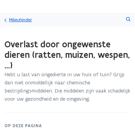
Overslaan
Zoeken
en
Milieuhinder
naar
de
Gedaan
inhoud
Overlast door ongewenste
met
gaan
laden.
dieren (ratten, muizen, wespen,
U
bevindt
...)
zich
op:
Hebt u last van ongedierte in uw huis of tuin? Grijp
Overlast
dan niet onmiddellijk naar chemische
door
bestrijdingsmiddelen. Die middelen zijn vaak schadelijk
ongewenste
voor uw gezondheid en de omgeving.
dieren
(ratten,
muizen,
wespen,
...)
OP DEZE PAGINA