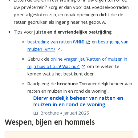
woning
uw privéterrein? Zorg er dan voor dat voedselvoorraden
goed afgesloten zijn, en maak openingen dicht die de
ratten gebruiken als ingang naar het gebouw.
Tips voor
juiste en diervriendelijke bestrijding
bestrijding van ratten (VMM)
en
bestrijding van
(
(
muizen (VMM)
.
o
o
p
p
Gebruik de
online vragenlijst ‘Ratten of muizen in
(
e
e
mijn huis of tuin! Wat nu?’
om te weten te
o
n
n
komen wat u het best kunt doen.
p
t
t
e
Raadpleeg de
brochure
‘Diervriendelijk beheer van
i
i
n
ratten en muizen in en rond de woning’.
n
n
t
D
Diervriendelijk beheer van ratten en
D
n
n
i
i
muizen in en rond de woning
i
i
i
e
e
n
Brochure • januari 2025
e
e
r
r
n
Wespen, bijen en hommels
v
u
u
v
i
r
r
w
w
e
i
i