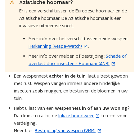
v
v
Aziatische hoornaar?
u
e
e
e
e
w
Er is een verschil tussen de Europese hoornaar en de
n
n
n
n
d
v
Aziatische hoornaar. De Aziatische hoornaar is een
d
s
s
e
e
e
invasieve uitheemse soort.
t
t
l
l
n
i
e
e
i
Meer info over het verschil tussen beide wespen:
s
j
j
r
r
Herkenning (Vespa-Watch)
.
(
t
k
k
)
)
o
e
Meer info over melden of bestrijding:
Schade of
(
b
b
p
r
e
overlast door insecten - Hoornaar (ANB)
.
o
e
e
h
)
h
p
Een wespennest
achter in de tuin
, laat u best gewoon
n
e
e
e
e
met rust. Wespen vangen immers andere hinderlijke
e
t
n
r
r
insecten zoals muggen, en bestuiven de bloemen in uw
i
t
v
v
tuin.
n
i
a
a
n
Hebt u last van een
wespennest
in of aan uw woning
?
n
n
n
i
r
Dan kunt u o.a. bij de
lokale brandweer
terecht voor
(
n
r
e
a
a
verdelging.
o
i
u
t
t
Meer tips:
Bestrijding van wespen (VMM)
(
p
e
t
t
w
o
e
u