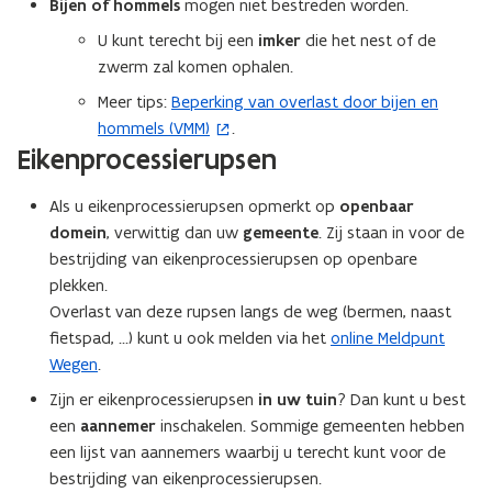
Bijen of hommels
mogen niet bestreden worden.
e
e
v
p
n
w
n
n
U kunt terecht bij een
imker
die het nest of de
e
e
t
v
e
e
zwerm zal komen ophalen.
n
n
i
e
n
n
s
m
Meer tips:
Beperking van overlast door bijen en
t
(
n
n
m
t
u
u
hommels (VMM)
.
i
o
n
s
e
i
i
Eikenprocessierupsen
n
p
i
t
z
z
r
n
e
e
e
e
e
)
Als u eikenprocessierupsen opmerkt op
openbaar
i
n
u
r
n
n
domein
, verwittig dan uw
gemeente
. Zij staan in voor de
e
t
w
)
i
i
bestrijding van eikenprocessierupsen op openbare
u
i
v
n
n
plekken.
e
w
n
e
e
n
n
Overlast van deze rupsen langs de weg (bermen, naast
v
n
n
r
r
fietspad, ...) kunt u ook melden via het
online Meldpunt
e
i
s
o
o
Wegen
.
n
e
t
n
n
s
u
e
Zijn er eikenprocessierupsen
in uw tuin
? Dan kunt u best
d
d
t
w
r
d
een
aannemer
inschakelen. Sommige gemeenten hebben
d
e
v
)
e
e
een lijst van aannemers waarbij u terecht kunt voor de
w
r
e
w
bestrijding van eikenprocessierupsen.