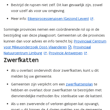
o
o
)
n
Bestrijd de rupsen niet zelf. Dit kan gevaarlijk zijn, zowel
n
n
s
i
voor uzelf als voor uw omgeving.
i
t
n
n
Meer info:
Eikenprocessierupsen (Gezond Leven)
.
(
e
g
g
o
r
Sommige provincies nemen een coördinerende rol op in de
p
)
bestrijding van deze plaagsoort. Gemeenten uit die provincies
e
kunnen dan voor advies en info terecht bij:
Provinciaal Centrum
(
n
voor Milieuonderzoek Oost-Vlaanderen
,
Provinciaal
(
b
t
Natuurcentrum Limburg
,
Provincie Antwerpen
.
(
o
e
i
Zwerfkatten
o
p
s
n
p
e
t
n
Als u overlast ondervindt door zwerfkatten, kunt u dit
e
n
a
i
melden bij uw gemeente.
n
t
n
e
t
i
d
u
Gemeenten zijn verplicht om een
zwerfkattenplan
te
i
n
o
w
hebben en overlast door zwerfkatten te bestrijden met
n
n
p
v
diervriendelijke methoden (bv. sterilisatie van de katten).
n
i
e
e
Als u een zwervende of verloren gelopen kat opvangt,
i
e
n
n
moet u dit binnen de 4 dagen melden aan de gemeente.