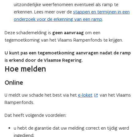
uitzonderlijke weerfenomeen eventueel als ramp te
erkennen. Lees meer over de
stappen en termijnen in een
onderzoek voor de erkenning van een ramp
.
Deze schademelding is
geen
aanvraag
om een
tegemoetkoming van het Vlaams Rampenfonds te krijgen.
U kunt pas een tegemoetkoming aanvragen nadat de ramp
is erkend door de Vlaamse Regering.
Hoe melden
Online
U meldt uw schade het best via het
e-loket
van het Vlaams
(
Rampenfonds.
o
p
Dat heeft volgende voordelen:
e
n
u hebt de garantie dat uw melding correct en tijdig werd
t
ingediend;