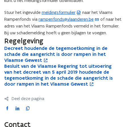
kunt u het meldingsformulier downloaden.
i
n
n
Stuur het ingevulde
meldingsformulier
naar het Vlaams
(
n
n
n
Rampenfonds via
rampenfonds@vlaanderen.be
of naar het
(
P
n
i
i
adres van het Vlaams Rampenfonds vermeld in het formulier.
o
D
i
e
e
Bij uw schademelding hoeft u geen bijlagen te voegen.
p
F
e
u
u
Regelgeving
e
b
u
w
w
n
e
D
w
v
v
Decreet houdende de tegemoetkoming in de
D
o
e
t
s
schade die aangericht is door rampen in het
e
p
v
e
e
c
Vlaamse Gewest
c
e
i
t
e
n
n
r
B
Besluit van de Vlaamse Regering tot uitvoering
r
n
B
o
n
a
n
s
s
e
e
van het decreet van 5 april 2019 houdende de
e
t
e
p
u
n
s
t
t
e
s
tegemoetkoming in de schade die aangericht is
e
i
s
e
w
d
t
e
e
t
l
door rampen in het Vlaamse Gewest
t
n
l
n
e
o
e
r
r
h
u
h
n
u
t
-
p
o
i
r
)
)
o
i
i
i
Deel deze pagina
u
t
m
e
u
e
t
n
)
d
v
d
u
v
n
F
L
K
a
n
e
a
e
w
a
i
a
i
o
i
t
n
n
n
v
n
e
c
n
p
l
i
Contact
d
d
d
e
d
u