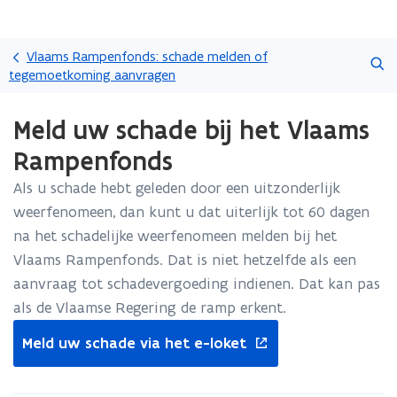
Overslaan
Zoeken
en
Vlaams Rampenfonds: schade melden of
naar
tegemoetkoming aanvragen
de
Gedaan
inhoud
Meld uw schade bij het Vlaams
met
gaan
laden.
Rampenfonds
U
bevindt
Als u schade hebt geleden door een uitzonderlijk
zich
weerfenomeen, dan kunt u dat uiterlijk tot 60 dagen
op:
Meld
na het schadelijke weerfenomeen melden bij het
uw
Vlaams Rampenfonds. Dat is niet hetzelfde als een
schade
aanvraag tot schadevergoeding indienen. Dat kan pas
bij
als de Vlaamse Regering de ramp erkent.
het
Vlaams
opent
Meld uw schade via het e-loket
Rampenfonds
in
nieuw
venster