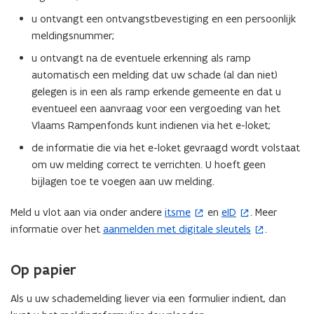
i
u ontvangt een ontvangstbevestiging en een persoonlijk
n
meldingsnummer;
n
i
u ontvangt na de eventuele erkenning als ramp
e
automatisch een melding dat uw schade (al dan niet)
u
gelegen is in een als ramp erkende gemeente en dat u
w
eventueel een aanvraag voor een vergoeding van het
v
Vlaams Rampenfonds kunt indienen via het e-loket;
e
de informatie die via het e-loket gevraagd wordt volstaat
n
om uw melding correct te verrichten. U hoeft geen
s
bijlagen toe te voegen aan uw melding.
t
e
Meld u vlot aan via onder andere
itsme
en
eID
. Meer
(
(
r
informatie over het
aanmelden met digitale sleutels
.
(
o
o
)
o
p
p
p
e
e
Op papier
e
n
n
n
t
t
Als u uw schademelding liever via een formulier indient, dan
t
i
i