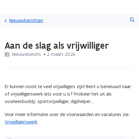
Overslaan
Zoeken
en
Nieuwsberichten
naar
de
Gedaan
inhoud
Aan de slag als vrijwilliger
met
gaan
laden.
Nieuwsbericht
 •
2 maart 2026
U
bevindt
zich
op:
Aan
Er kunnen nooit te veel vrijwilligers zijn! Bent u benieuwd naar
de
of vrijwilligerswerk iets voor u is? Probeer het uit als
slag
voorleesbuddy, sportvrijwilliger, digihelper...
als
vrijwilliger
Voor meer informatie over de voorwaarden en vacatures zie:
Vrijwilligerswerk
.
(Klik