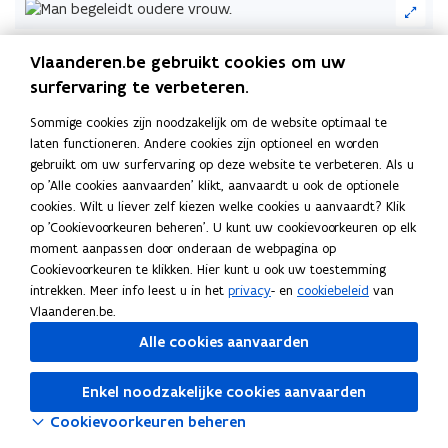
op
de
© Bart Dewaele
Vlaanderen.be gebruikt cookies om uw
afbeelding
voor
surfervaring te verbeteren.
een
Deel deze pagina
Sommige cookies zijn noodzakelijk om de website optimaal te
vergrote
F
L
K
laten functioneren. Andere cookies zijn optioneel en worden
weergave)
a
i
o
gebruikt om uw surfervaring op deze website te verbeteren. Als u
c
n
p
op 'Alle cookies aanvaarden' klikt, aanvaardt u ook de optionele
cookies. Wilt u liever zelf kiezen welke cookies u aanvaardt? Klik
e
k
i
op 'Cookievoorkeuren beheren'. U kunt uw cookievoorkeuren op elk
b
e
e
moment aanpassen door onderaan de webpagina op
o
d
e
Cookievoorkeuren te klikken. Hier kunt u ook uw toestemming
o
i
r
intrekken. Meer info leest u in het
privacy
- en
cookiebeleid
van
k
n
l
Vlaanderen.be.
o
o
i
Alle cookies aanvaarden
p
p
n
e
e
k
Enkel noodzakelijke cookies aanvaarden
n
n
n
Cookievoorkeuren beheren
t
t
a