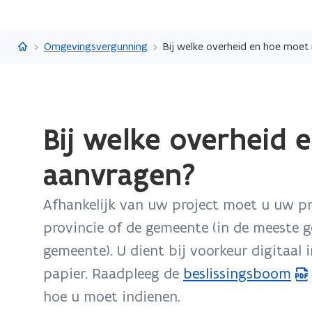
Vlaanderen.be
Omgevingsvergunning
Bij welke overheid en hoe moet
Gedaan
Bij welke overheid 
met
laden.
aanvragen?
U
bevindt
Afhankelijk van uw project moet u uw pr
zich
op:
provincie of de gemeente (in de meeste g
Bij
gemeente). U dient bij voorkeur digitaal i
welke
papier. Raadpleeg de
beslissingsboom
(
overheid
hoe u moet indienen.
P
en