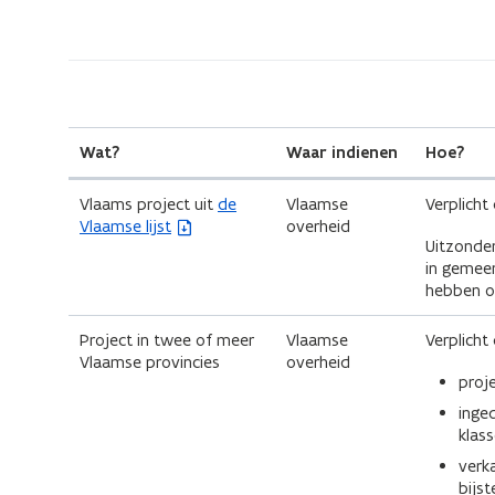
hoe
D
moet
F
ik
b
mijn
e
omgevingsvergunning
(Scroll
(Scroll
Wat?
Waar indienen
Hoe?
s
links)
rechts)
aanvragen?
t
(
Vlaams project uit
de
Vlaamse
Verplicht 
b
Vlaamse lijst
overheid
a
Uitzonder
e
n
in gemeen
s
hebben op
t
d
a
n
o
Project in twee of meer
Vlaamse
Verplicht 
d
Vlaamse provincies
overheid
p
o
proj
p
e
inge
e
klas
n
n
verk
t
t
bijs
i