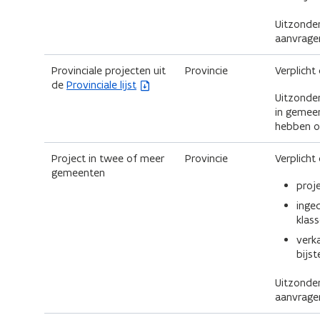
n
i
Uitzonder
n
aanvragen
i
n
e
n
u
Provinciale projecten uit
Provincie
Verplicht 
w
(
de
Provinciale lijst
i
v
Uitzonder
b
e
e
in gemeen
e
n
hebben op
s
u
s
t
t
a
w
Project in twee of meer
Provincie
Verplicht 
e
n
gemeenten
v
r
d
proj
)
o
e
inge
p
klas
e
n
verk
n
s
bijs
t
i
t
Uitzonder
n
aanvragen
n
e
i