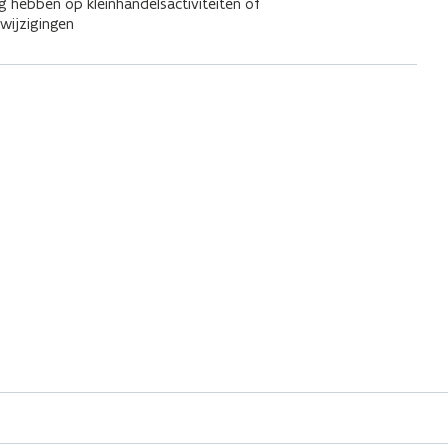
g hebben op kleinhandelsactiviteiten of
wijzigingen