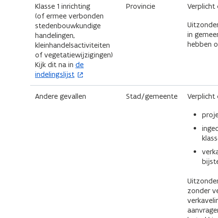
r
e
Klasse 1 inrichting
Provincie
Verplicht 
u
(of ermee verbonden
)
w
Uitzonder
stedenbouwkundige
v
in gemeen
handelingen,
e
hebben op
kleinhandelsactiviteiten
n
of vegetatiewijzigingen)
s
(
Kijk dit na in
de
t
o
indelingslijst
e
p
r
e
Andere gevallen
Stad/gemeente
Verplicht 
)
n
t
proj
i
inge
n
klas
n
i
verk
e
bijs
u
w
Uitzonde
v
zonder ve
e
verkaveli
n
aanvragen