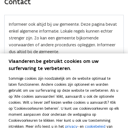
Contact
e
k
n
t
n
e
d
t
n
e
d
e
k
i
k
e
e
g
t
l
i
e
g
t
l
b
e
e
e
n
r
s
,
e
r
s
,
e
e
o
d
e
n
m
l
i
i
m
l
i
i
(Scroll
(Scroll
Informeer ook altijd bij uw gemeente. Deze pagina bevat
u
o
i
r
i
o
n
d
links)
rechts)
i
o
n
d
enkel algemene informatie. Lokale regels kunnen echter
w
k
n
l
j
k
z
i
j
k
z
i
strenger zijn. Zo kan een gemeente bijkomende
v
o
o
i
n
e
a
n
n
e
a
n
voorwaarden of andere procedures opleggen. Informeer
e
v
t
g
g
p
p
n
v
t
g
g
dus altijd bij de gemeente.
n
e
?
e
e
e
?
e
e
e
e
k
r
l
n
s
r
l
n
n
n
n
Vlaanderen.be gebruikt cookies om uw
l
o
l
o
t
Onderwerp
Instantie
t
t
a
surfervaring te verbeteren.
e
k
e
k
e
i
i
a
n
e
n
e
Problemen met aanmelden
Bel gratis naar 1700
Sommige cookies zijn noodzakelijk om de website optimaal te
r
n
n
r
g
t
g
t
(elke werkdag van 9 tot
laten functioneren. Andere cookies zijn optioneel en worden
)
n
n
k
19 uur)
i
,
i
,
gebruikt om uw surfervaring op deze website te verbeteren. Als u
n
o
i
i
l
n
o
op 'Alle cookies aanvaarden' klikt, aanvaardt u ook de optionele
Problemen tijdens het aanvragen in
Tel: 078 78 78 54
g
m
g
m
e
e
e
cookies. Wilt u liever zelf kiezen welke cookies u aanvaardt? Klik
het Omgevingsloket.
E-mail:
e
g
e
g
u
u
m
op 'Cookievoorkeuren beheren'. U kunt uw cookievoorkeuren op elk
(
helpdesk.omgevingsver
n
e
n
e
o
moment aanpassen door onderaan de webpagina op
gunning@vlaanderen.be
w
w
b
,
v
,
v
p
Cookievoorkeuren te klikken. Hier kunt u ook uw toestemming
v
v
o
n
i
e
n
i
intrekken. Meer info leest u in het
privacy
- en
cookiebeleid
van