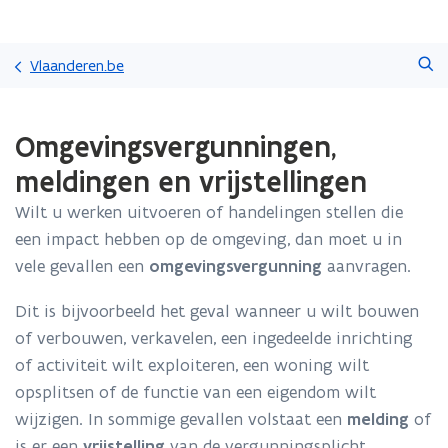
Overslaan
Zoeken
en
Vlaanderen.be
naar
de
Gedaan
inhoud
Omgevingsvergunningen,
met
gaan
laden.
meldingen en vrijstellingen
U
bevindt
Wilt u werken uitvoeren of handelingen stellen die
zich
een impact hebben op de omgeving, dan moet u in
op:
Omgevingsvergunningen,
vele gevallen een
omgevingsvergunning
aanvragen.
meldingen
en
Dit is bijvoorbeeld het geval wanneer u wilt bouwen
vrijstellingen
of verbouwen, verkavelen, een ingedeelde inrichting
of activiteit wilt exploiteren, een woning wilt
opsplitsen of de functie van een eigendom wilt
wijzigen. In sommige gevallen volstaat een
melding
of
is er een
vrijstelling
van de vergunningsplicht.