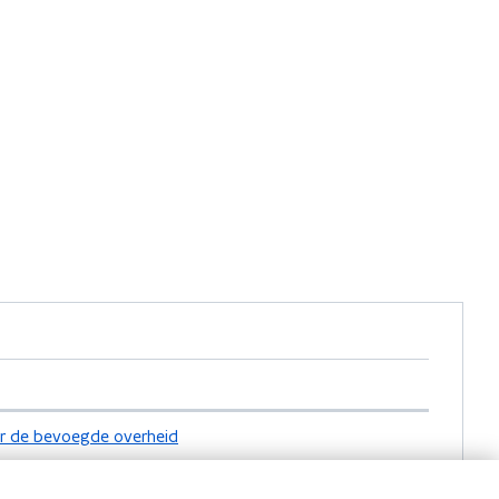
r de bevoegde overheid
 naar 1700 (elke werkdag van 9 tot 19u)