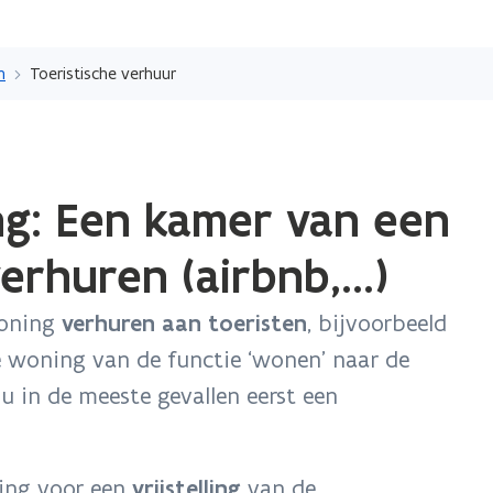
Overslaan
en
n
Toeristische verhuur
naar
de
inhoud
gaan
g: Een kamer van een
erhuren (airbnb,...)
woning
verhuren aan toeristen
, bijvoorbeeld
e woning van de functie ‘wonen’ naar de
t u in de meeste gevallen eerst een
ing voor een
vrijstelling
van de