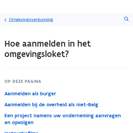
Overslaan
Zoeken
en
Omgevingsvergunning
naar
de
Gedaan
inhoud
Hoe aanmelden in het
met
gaan
laden.
omgevingsloket?
U
bevindt
zich
op:
Hoe
OP DEZE PAGINA
aanmelden
in
Aanmelden als burger
het
omgevingsloket?
Aanmelden bij de overheid als niet-Belg
Een project namens uw onderneming aanvragen
en opvolgen