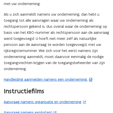
e
e
met uw onderneming.
n
n
b
b
Als u zich aanmeldt namens uw onderneming, dan hebt u
i
i
toegang tot alle aanvragen waar uw onderneming als
j
j
rechtspersoon gekend is, dus overal waar de onderneming op
d
d
basis van het KBO-nummer als rechtspersoon aan de aanvraag
e
e
werd toegevoegd. U hoeft niet meer zelf als natuurlijke
o
o
persoon aan de aanvraag te worden toegevoegd, met uw
v
v
e
rijksregisternummer. Wie zich voor het eerst namens zijn
e
r
r
onderneming aanmeldt, moet daarvoor eenmalig de nodige
h
h
toegangsrechten krijgen van de toegangsbeheerder van zijn
e
e
onderneming.
i
i
d
d
Handleiding aanmelden namens een onderneming.
(
a
a
P
l
l
Instructiefilms
D
s
s
F
n
n
Aanvraag namens organisatie en onderneming
(
i
i
b
o
e
e
e
Aanvraag namens exploitant
(