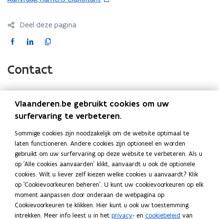
t
p
t
s
o
-
-
e
t
B
p
B
Deel deze pagina
n
a
e
e
e
t
F
L
K
n
l
l
n
i
a
i
o
d
g
g
t
n
c
n
p
o
Contact
i
n
e
k
i
p
n
i
b
e
e
e
n
e
o
d
e
n
Vlaanderen.be gebruikt cookies om uw
i
(Scroll
(Scroll
u
o
i
r
t
Onderwerp
Instantie
surfervaring te verbeteren.
links)
rechts)
e
w
k
n
l
i
u
v
Algemene en inhoudelijke vragen
Contacteer de
Sommige cookies zijn noodzakelijk om de website optimaal te
o
o
i
n
w
(over uw dossier, beslissingen,
bevoegde overheid
e
laten functioneren. Andere cookies zijn optioneel en worden
p
p
n
n
procedures, voorwaarden,..)
v
gebruikt om uw surfervaring op deze website te verbeteren. Als u
n
e
e
k
i
e
op 'Alle cookies aanvaarden' klikt, aanvaardt u ook de optionele
s
Problemen met
aanmelden
Bel gratis naar 1700
n
n
n
e
cookies. Wilt u liever zelf kiezen welke cookies u aanvaardt? Klik
n
(elke werkdag van 9
t
t
t
a
u
op 'Cookievoorkeuren beheren'. U kunt uw cookievoorkeuren op elk
tot 19u)
s
e
i
i
a
w
moment aanpassen door onderaan de webpagina op
t
r
n
n
r
v
Cookievoorkeuren te klikken. Hier kunt u ook uw toestemming
Technische of praktische problemen
Tel: 078/78.78.54
e
)
bij het gebruik van het
Mail:
intrekken. Meer info leest u in het
privacy
- en
cookiebeleid
van
n
n
k
e