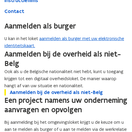
Instructiefilms
Contact
Aanmelden als burger
U kan in het loket
aanmelden als burger met uw elektronische
identiteitskaart.
Aanmelden bij de overheid als niet-
Belg
Ook als u de Belgische nationaliteit niet hebt, kunt u toegang
krijgen tot een digitaal overheidsloket. De manier waarop
hangt af van uw situatie en nationaliteit.
A
Aanmelden bij de overheid als niet-Belg
A
a
Een project namens uw onderneming
a
n
n
aanvragen en opvolgen
m
m
e
e
Bij aanmelding bij het omgevingsloket krijgt u de keuze om u
l
l
d
aan te melden als burger of u aan te melden via de werkrelatie
d