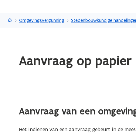
Vlaanderen.be
Omgevingsvergunning
Stedenbouwkundige handelinge
Gedaan
Aanvraag op papier 
met
laden.
U
bevindt
zich
op:
Aanvraag
Aanvraag van een omgevin
op
papier
Het indienen van een aanvraag gebeurt in de meest
indienen