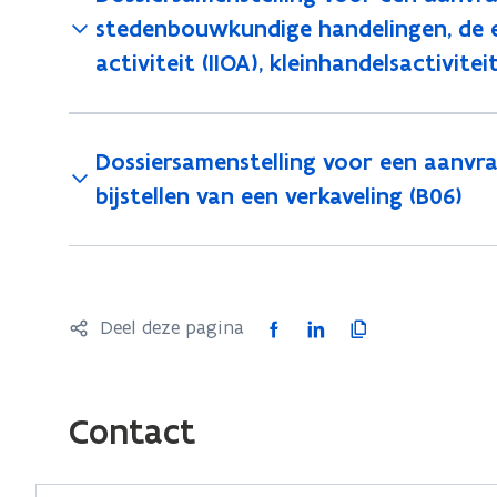
stedenbouwkundige handelingen, de ex
activiteit (IIOA), kleinhandelsactivite
Dossiersamenstelling voor een aanvr
bijstellen van een verkaveling (B06)
F
L
K
Deel deze pagina
a
i
o
c
n
p
e
k
i
Contact
b
e
e
o
d
e