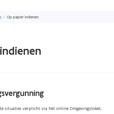
Overslaan
en
n
Op papier indienen
naar
de
inhoud
gaan
indienen
gsvergunning
e situaties verplicht via het online Omgevingsloket.