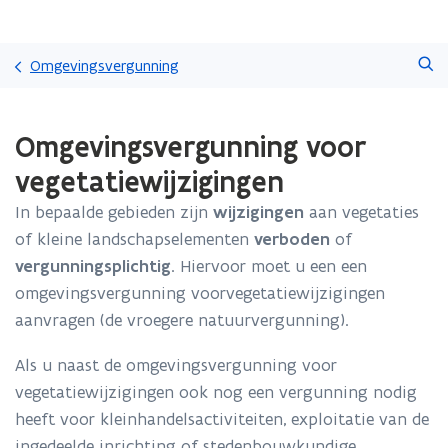
Overslaan
Zoeken
en
Omgevingsvergunning
naar
de
Gedaan
inhoud
Omgevingsvergunning voor
met
gaan
laden.
vegetatiewijzigingen
U
bevindt
In bepaalde gebieden zijn
wijzigingen
aan vegetaties
zich
of kleine landschapselementen
verboden
of
op:
Omgevingsvergunning
vergunningsplichtig
. Hiervoor moet u een een
voor
omgevingsvergunning voorvegetatiewijzigingen
vegetatiewijzigingen
aanvragen (de vroegere natuurvergunning).
Als u naast de omgevingsvergunning voor
vegetatiewijzigingen ook nog een vergunning nodig
heeft voor kleinhandelsactiviteiten, exploitatie van de
ingedeelde inrichting of stedenbouwkundige