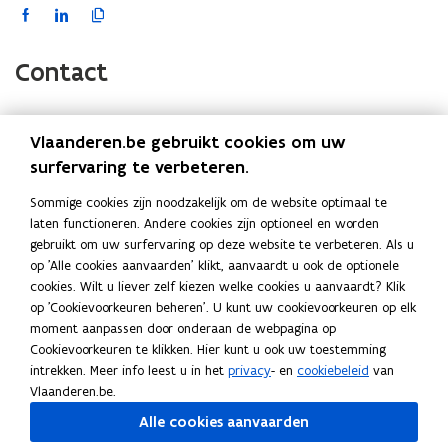
F
L
K
a
i
o
c
n
p
Contact
e
k
i
b
e
e
o
d
e
Vlaanderen.be gebruikt cookies om uw
(Scroll
(Scroll
o
i
r
Onderwerp
Instantie
surfervaring te verbeteren.
links)
rechts)
k
n
l
Algemene en inhoudelijke vragen
Contacteer de
Sommige cookies zijn noodzakelijk om de website optimaal te
o
o
i
(over uw dossier, beslissingen,
bevoegde overheid
laten functioneren. Andere cookies zijn optioneel en worden
p
p
n
procedures, voorwaarden,..)
gebruikt om uw surfervaring op deze website te verbeteren. Als u
e
e
k
op 'Alle cookies aanvaarden' klikt, aanvaardt u ook de optionele
Problemen met
aanmelden
Bel gratis naar 1700
n
n
n
cookies. Wilt u liever zelf kiezen welke cookies u aanvaardt? Klik
(elke werkdag van 9
t
t
a
op 'Cookievoorkeuren beheren'. U kunt uw cookievoorkeuren op elk
tot 19u)
i
i
a
moment aanpassen door onderaan de webpagina op
n
n
r
Cookievoorkeuren te klikken. Hier kunt u ook uw toestemming
Technische of praktische problemen
Tel: 078/78.78.54
bij het gebruik van het
Mail:
intrekken. Meer info leest u in het
privacy
- en
cookiebeleid
van
n
n
k
(
Omgevingsloket
helpdesk.omgevingsv
Vlaanderen.be.
i
i
l
o
ergunning@vlaandere
e
e
e
Alle cookies aanvaarden
p
n.be
e
u
u
m