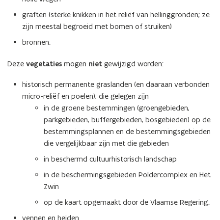
f
f
graften (sterke knikken in het reliëf van hellinggronden; ze
i
i
zijn meestal begroeid met bomen of struiken)
n
n
bronnen.
i
i
t
t
Deze
vegetaties
mogen
niet
gewijzigd worden:
i
i
e
e
historisch permanente graslanden (en daaraan verbonden
)
)
micro-reliëf en poelen), die gelegen zijn
in de groene bestemmingen (groengebieden,
parkgebieden, buffergebieden, bosgebieden) op de
bestemmingsplannen en de bestemmingsgebieden
die vergelijkbaar zijn met die gebieden
in beschermd cultuurhistorisch landschap
in de beschermingsgebieden Poldercomplex en Het
Zwin
op de kaart opgemaakt door de Vlaamse Regering.
vennen en heiden