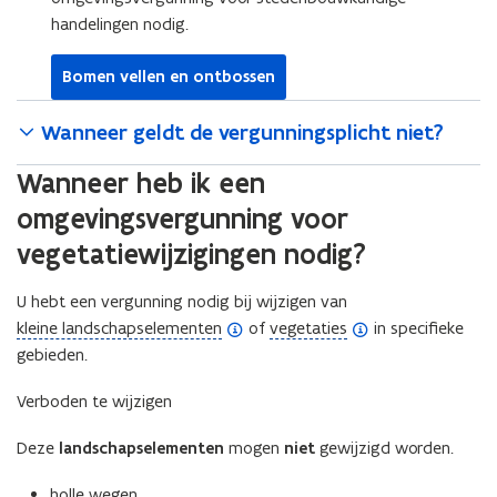
handelingen nodig.
Bomen vellen en ontbossen
Wanneer geldt de vergunningsplicht niet?
Wanneer heb ik een
omgevingsvergunning voor
vegetatiewijzigingen nodig?
U hebt een vergunning nodig bij wijzigen van
(
(
kleine landschapselementen
of
vegetaties
in specifieke
o
o
gebieden.
p
p
Verboden te wijzigen
e
e
n
n
Deze
landschapselementen
mogen
niet
gewijzigd worden.
d
d
e
e
holle wegen