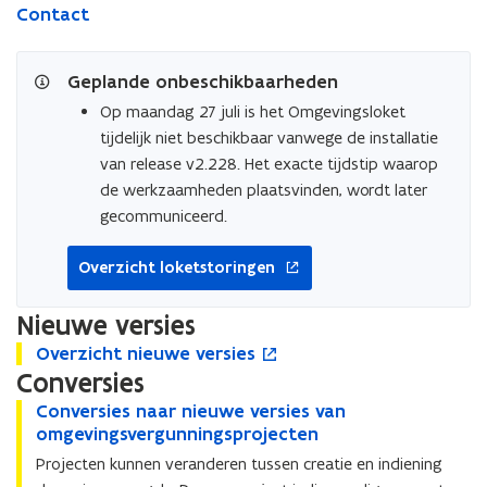
Contact
opent
Geplande onbeschikbaarheden
in
nieuw
Op maandag 27 juli is het Omgevingsloket
venster
tijdelijk niet beschikbaar vanwege de installatie
van release v2.228. Het exacte tijdstip waarop
de werkzaamheden plaatsvinden, wordt later
gecommuniceerd.
Overzicht loketstoringen
Nieuwe versies
O
Overzicht nieuwe versies
O
o
v
Conversies
v
p
e
e
e
C
Conversies naar nieuwe versies van
C
r
r
n
o
omgevingsvergunningsprojecten
o
z
z
t
n
n
Projecten kunnen veranderen tussen creatie en indiening
i
i
i
v
v