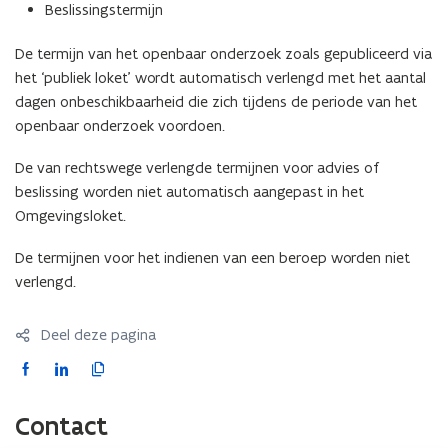
e
e
Beslissingstermijn
s
s
v
v
De termijn van het openbaar onderzoek zoals gepubliceerd via
a
a
het ‘publiek loket’ wordt automatisch verlengd met het aantal
n
n
dagen onbeschikbaarheid die zich tijdens de periode van het
o
o
openbaar onderzoek voordoen.
m
m
g
g
De van rechtswege verlengde termijnen voor advies of
e
e
beslissing worden niet automatisch aangepast in het
v
v
i
Omgevingsloket.
i
n
n
g
De termijnen voor het indienen van een beroep worden niet
g
s
s
verlengd.
v
v
e
e
Deel deze pagina
r
r
g
g
F
L
K
u
u
a
i
o
n
n
c
n
p
Contact
n
n
e
k
i
i
i