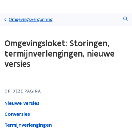
Overslaan
Zoeken
en
Omgevingsvergunning
naar
de
Gedaan
inhoud
Omgevingsloket: Storingen,
met
gaan
laden.
termijnverlengingen, nieuwe
U
bevindt
versies
zich
op:
Omgevingsloket:
Storingen,
termijnverlengingen,
OP DEZE PAGINA
nieuwe
versies
Nieuwe versies
Conversies
Termijnverlengingen