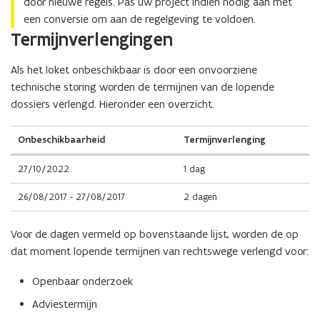
c
c
n
door nieuwe regels. Pas uw project indien nodig aan met
e
e
h
h
n
een conversie om aan de regelgeving te voldoen.
r
r
t
t
i
(Scroll
(Scroll
Termijnverlengingen
s
s
n
n
e
links)
rechts)
i
i
i
i
u
e
Als het loket onbeschikbaar is door een onvoorziene
e
e
e
w
s
s
technische storing worden de termijnen van de lopende
u
u
v
n
n
dossiers verlengd. Hieronder een overzicht.
w
w
e
a
a
e
e
n
a
a
v
v
s
Onbeschikbaarheid
Termijnverlenging
r
r
e
e
t
n
n
r
r
e
27/10/2022
1 dag
i
i
s
s
r
e
e
i
i
26/08/2017 - 27/08/2017
2 dagen
u
u
e
e
w
w
s
s
e
Voor de dagen vermeld op bovenstaande lijst, worden de op
e
v
v
dat moment lopende termijnen van rechtswege verlengd voor:
e
e
r
r
Openbaar onderzoek
s
s
Adviestermijn
i
i