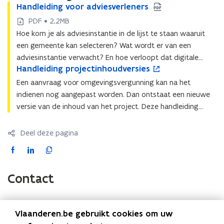
H
Handleiding voor adviesverleners
H
a
a
PDF • 2,2MB
n
n
Hoe kom je als adviesinstantie in de lijst te staan waaruit
d
d
een gemeente kan selecteren? Wat wordt er van een
l
l
adviesinstantie verwacht? En hoe verloopt dat digitale
e
e
H
Handleiding projectinhoudversies
H
o
i
adviesproces concreet? Deze handleiding maakt je wegwijs.
i
a
a
p
d
d
Een aanvraag voor omgevingsvergunning kan na het
n
n
e
i
i
indienen nog aangepast worden. Dan ontstaat een nieuwe
d
d
n
n
n
versie van de inhoud van het project. Deze handleiding
l
l
t
g
g
geeft aan hoe behandelaars en adviesverleners hier om mee
e
e
i
v
v
i
moeten gaan.
i
n
o
o
Deel deze pagina
d
d
n
o
o
F
L
K
i
i
i
r
r
a
i
o
n
n
e
a
a
g
c
n
p
g
u
d
d
Contact
p
p
w
v
v
e
k
i
r
r
v
i
i
b
e
e
o
o
e
e
e
o
d
e
Vlaanderen.be gebruikt cookies om uw
j
j
n
s
(Scroll
(Scroll
s
o
i
r
Onderwerp
Instantie