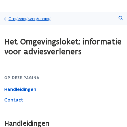
Overslaan
Zoeken
en
Omgevingsvergunning
naar
de
Gedaan
inhoud
Het Omgevingsloket: informatie
met
gaan
laden.
voor adviesverleners
U
bevindt
zich
op:
Het
OP DEZE PAGINA
Omgevingsloket:
informatie
Handleidingen
voor
adviesverleners
Contact
Handleidingen