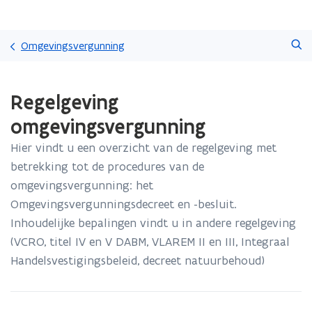
Overslaan
Zoeken
en
Omgevingsvergunning
naar
de
Gedaan
inhoud
Regelgeving
met
gaan
laden.
omgevingsvergunning
U
bevindt
Hier vindt u een overzicht van de regelgeving met
zich
betrekking tot de procedures van de
op:
Regelgeving
omgevingsvergunning: het
omgevingsvergunning
Omgevingsvergunningsdecreet en -besluit.
Inhoudelijke bepalingen vindt u in andere regelgeving
(VCRO, titel IV en V DABM, VLAREM II en III, Integraal
Handelsvestigingsbeleid, decreet natuurbehoud)