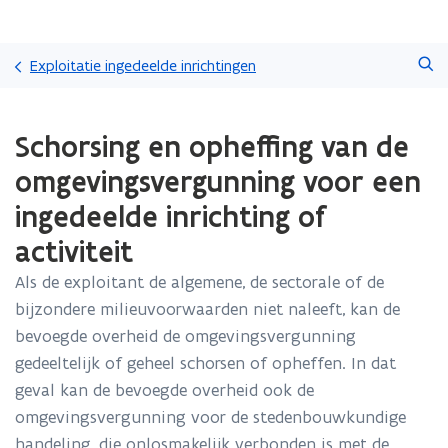
Overslaan
Zoeken
en
Exploitatie ingedeelde inrichtingen
naar
de
Gedaan
inhoud
Schorsing en opheffing van de
met
gaan
laden.
omgevingsvergunning voor een
U
bevindt
ingedeelde inrichting of
zich
activiteit
op:
Schorsing
Als de exploitant de algemene, de sectorale of de
en
opheffing
bijzondere milieuvoorwaarden niet naleeft, kan de
van
bevoegde overheid de omgevingsvergunning
de
gedeeltelijk of geheel schorsen of opheffen. In dat
omgevingsvergunning
geval kan de bevoegde overheid ook de
voor
een
omgevingsvergunning voor de stedenbouwkundige
ingedeelde
handeling, die onlosmakelijk verbonden is met de