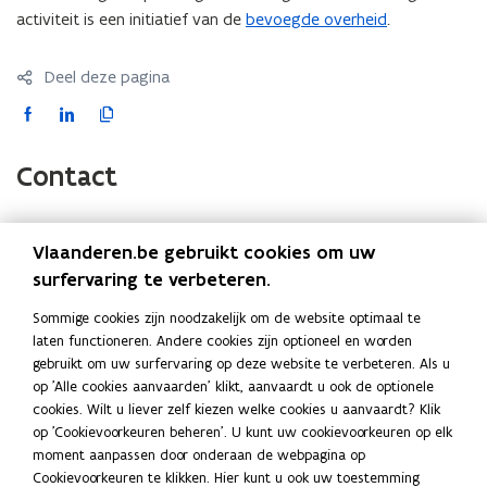
activiteit is een initiatief van de
bevoegde overheid
.
Deel deze pagina
F
L
K
a
i
o
c
n
p
Contact
e
k
i
b
e
e
o
d
e
Vlaanderen.be gebruikt cookies om uw
(Scroll
(Scroll
o
i
r
Onderwerp
Instantie
surfervaring te verbeteren.
links)
rechts)
k
n
l
Algemene en inhoudelijke vragen
Contacteer de
Sommige cookies zijn noodzakelijk om de website optimaal te
o
o
i
(over uw dossier, beslissingen,
bevoegde overheid
laten functioneren. Andere cookies zijn optioneel en worden
p
p
n
procedures, voorwaarden,..)
gebruikt om uw surfervaring op deze website te verbeteren. Als u
e
e
k
op 'Alle cookies aanvaarden' klikt, aanvaardt u ook de optionele
Problemen met
aanmelden
Bel gratis naar 1700
n
n
n
cookies. Wilt u liever zelf kiezen welke cookies u aanvaardt? Klik
(elke werkdag van 9
t
t
a
op 'Cookievoorkeuren beheren'. U kunt uw cookievoorkeuren op elk
tot 19u)
i
i
a
moment aanpassen door onderaan de webpagina op
n
n
r
Cookievoorkeuren te klikken. Hier kunt u ook uw toestemming
Technische of praktische problemen
Tel: 078/78.78.54