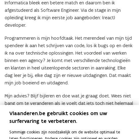
Informatica bleek een betere match en daarom ben ik
afgestudeerd als Software Engineer. Via de stage in mijn
opleiding kreeg ik mijn eerste job aangeboden: (react)
developer.
Programmeren is mijn hoofdtaak. Het merendeel van mijn tijd
spendeer ik aan het schrijven van code, los ik bugs op en denk
ik na over technische oplossingen. Het voordeel van werken
binnen een agency? Je komt met verschillende technologieën
en klanten in heel uiteenlopende sectoren in aanraking. Elke
dag leer je bij, elke dag zijn er nieuwe uitdagingen. Dat maakt
mijn job boeiend en uitdagend.
Mijn advies? Blijf bijleren en doe wat je graag doet. Wees niet
bang om te veranderen als je voelt dat iets toch niet helemaal
is wat je ervan verwacht had.
Vlaanderen.be gebruikt cookies om uw
surfervaring te verbeteren.
Sommige cookies zijn noodzakelijk om de website optimaal te
laten functioneren. Andere cookies zijn optioneel en worden