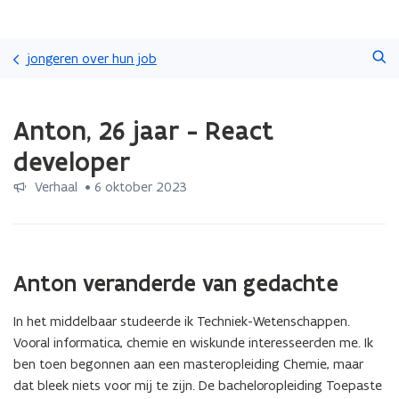
Overslaan
Zoeken
en
jongeren over hun job
naar
de
Gedaan
inhoud
Anton, 26 jaar - React
met
gaan
laden.
developer
U
bevindt
Verhaal
 •
6 oktober 2023
zich
op:
Anton,
26
jaar
Anton veranderde van gedachte
-
React
In het middelbaar studeerde ik Techniek-Wetenschappen.
developer
Vooral informatica, chemie en wiskunde interesseerden me. Ik
ben toen begonnen aan een masteropleiding Chemie, maar
dat bleek niets voor mij te zijn. De bacheloropleiding Toepaste