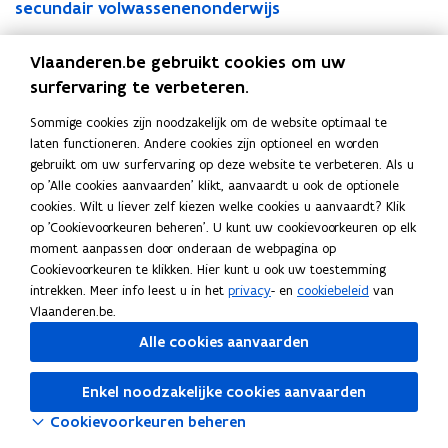
e
a
l
i
e
secundair volwassenenonderwijs
e
a
l
i
e
c
,
o
g
n
c
,
o
g
n
u
a
m
s
d
u
a
m
s
d
Vlaanderen.be gebruikt cookies om uw
n
n
a
c
i
n
n
a
c
i
surfervaring te verbeteren.
d
d
o
h
p
d
d
o
h
p
a
e
f
r
l
a
e
f
r
l
Sommige cookies zijn noodzakelijk om de website optimaal te
i
r
s
i
o
i
r
s
i
o
laten functioneren. Andere cookies zijn optioneel en worden
r
s
t
f
m
r
s
t
f
m
gebruikt om uw surfervaring op deze website te verbeteren. Als u
o
t
u
t
a
o
t
u
t
a
op 'Alle cookies aanvaarden' klikt, aanvaardt u ook de optionele
n
u
d
o
s
n
u
d
o
s
cookies. Wilt u liever zelf kiezen welke cookies u aanvaardt? Klik
d
d
i
f
e
d
d
i
f
e
op 'Cookievoorkeuren beheren'. U kunt uw cookievoorkeuren op elk
e
i
e
d
c
e
i
e
d
c
moment aanpassen door onderaan de webpagina op
r
e
b
i
u
r
e
b
i
u
Cookievoorkeuren te klikken. Hier kunt u ook uw toestemming
w
b
e
p
n
w
b
e
p
n
intrekken. Meer info leest u in het
privacy
- en
cookiebeleid
van
i
e
w
l
d
i
e
w
l
d
Vlaanderen.be.
j
w
i
o
a
j
w
i
o
a
s
i
j
m
i
Alle cookies aanvaarden
s
i
j
m
i
b
j
s
a
r
b
j
s
a
r
e
s
b
s
o
e
s
b
s
o
Enkel noodzakelijke cookies aanvaarden
h
e
e
e
n
h
e
e
e
n
Cookievoorkeuren beheren
a
n
h
c
d
a
n
h
c
d