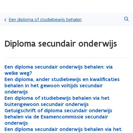
Overslaan
Zoeken
en
Een diploma of studiebewijs behalen
naar
de
Gedaan
inhoud
Diploma secundair onderwijs
met
gaan
laden.
U
bevindt
zich
E
Een diploma secundair onderwijs behalen: via
E
op:
e
welke weg?
e
Diploma
n
E
Een diploma, ander studiebewijs en kwalificaties
n
E
secundair
d
e
behalen in het gewoon voltijds secundair
d
e
onderwijs
i
n
onderwijs
i
n
p
d
E
Een diploma of studiebewijs behalen via het
p
d
E
l
i
e
buitengewoon secundair onderwijs
l
i
e
o
p
n
G
Getuigschrift of diploma secundair onderwijs
o
p
n
G
m
l
d
e
behalen via de Examencommissie secundair
m
l
d
e
a
o
i
t
onderwijs
a
o
i
t
s
m
p
u
E
Een diploma secundair onderwijs behalen via het
s
m
p
u
E