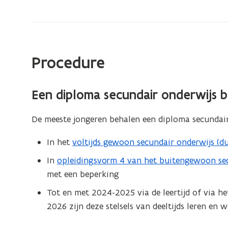
behalen:
via
welke
weg?
Procedure
Een diploma secundair onderwijs 
De meeste jongeren behalen een diploma secundair
In het
voltijds gewoon secundair onderwijs (du
In
opleidingsvorm 4 van het buitengewoon secu
met een beperking
Tot en met 2024-2025 via de
leertijd
of via he
2026 zijn deze stelsels van deeltijds leren en