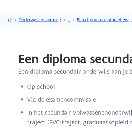
Vlaanderen.be
Onderwijs en vorming
...
Gedaan
Een diploma secunda
met
laden.
Een diploma secundair onderwijs kan je 
U
bevindt
Op school
zich
op:
Via de examencommissie
Een
diploma
In het secundair volwassenenonderwij
secundair
traject (EVC-traject, graduaatsoplei
onderwijs