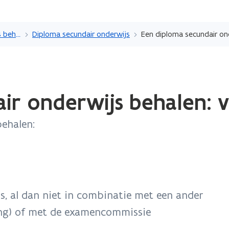
Overslaan
en
Een diploma of studiebewijs behalen
Diploma secundair onderwijs
naar
de
inhoud
gaan
ir onderwijs behalen: 
behalen:
s, al dan niet in combinatie met een ander
ding) of met de examencommissie