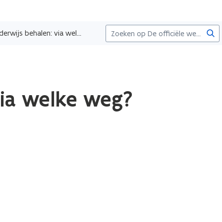
Zoe
Een diploma secundair onderwijs behalen: via welke weg?
via welke weg?