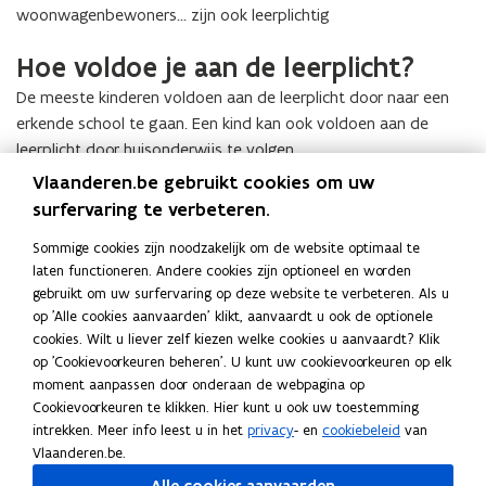
n
n
d
a
woonwagenbewoners... zijn ook leerplichtig
k
n
i
d
d
a
e
n
i
d
n
i
e
n
r
d
Hoe voldoe je aan de leerplicht?
n
i
g
e
r
d
e
e
g
e
i
e
e
n
De meeste kinderen voldoen aan de leerplicht door naar een
r
i
n
n
r
m
e
erkende school te gaan. Een kind kan ook voldoen aan de
n
h
m
e
e
n
leerplicht door huisonderwijs te volgen.
h
e
e
n
t
a
I
e
t
Vlaanderen.be gebruikt cookies om uw
t
a
o
t
I
Inschrijven in het basis- en secundair onderwijs
n
t
b
o
surfervaring te verbeteren.
t
u
i
n
s
b
u
u
i
d
o
s
c
H
u
i
Sommige cookies zijn noodzakelijk om de website optimaal te
d
o
e
n
c
h
H
Huisonderwijs
u
i
t
laten functioneren. Andere cookies zijn optioneel en worden
e
n
r
a
h
r
u
i
t
e
gebruikt om uw surfervaring op deze website te verbeteren. Als u
r
a
s
l
r
i
i
s
e
n
op 'Alle cookies aanvaarden' klikt, aanvaardt u ook de optionele
s
l
z
i
i
j
s
Regelmatig aanwezig
o
n
l
cookies. Wilt u liever zelf kiezen welke cookies u aanvaardt? Klik
z
i
o
t
j
v
o
n
l
a
op 'Cookievoorkeuren beheren'. U kunt uw cookievoorkeuren op elk
o
Een leerplichtig kind moet regelmatig de lessen
t
n
e
v
e
n
d
a
n
moment aanpassen door onderaan de webpagina op
n
e
d
volgen. Dat betekent dat je de regels over de
i
e
n
d
e
n
d
Cookievoorkeuren te klikken. Hier kunt u ook uw toestemming
d
i
e
t
afwezigheden, dus ook de doktersbriefjes, moet
n
i
e
r
d
w
intrekken. Meer info leest u in het
privacy
- en
cookiebeleid
van
e
t
r
i
respecteren. Lees meer over
afwezig op school
.
n
r
w
w
o
Vlaanderen.be.
r
v
n
h
w
i
o
n
v
a