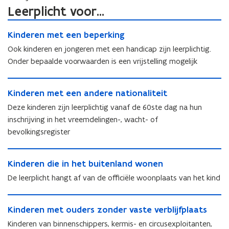
Leerplicht voor...
K
K
Kinderen met een beperking
i
i
n
Ook kinderen en jongeren met een handicap zijn leerplichtig.
n
d
Onder bepaalde voorwaarden is een vrijstelling mogelijk
d
e
e
r
K
r
e
K
Kinderen met een andere nationaliteit
i
e
n
i
n
Deze kinderen zijn leerplichtig vanaf de 60ste dag na hun
n
m
n
d
m
inschrijving in het vreemdelingen-, wacht- of
e
d
e
e
t
bevolkingsregister
e
r
t
e
r
e
e
e
K
e
n
e
K
Kinderen die in het buitenland wonen
n
i
n
m
n
i
b
n
m
De leerplicht hangt af van de officiële woonplaats van het kind
e
b
n
e
d
e
t
e
d
p
e
t
K
e
p
e
e
r
K
Kinderen met ouders zonder vaste verblijfplaats
e
i
e
e
r
r
e
i
e
n
n
Kinderen van binnenschippers, kermis- en circusexploitanten,
r
e
k
n