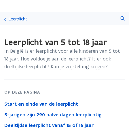
Overslaan
Zoeken
en
Leerplicht
naar
de
Gedaan
inhoud
Leerplicht van 5 tot 18 jaar
met
gaan
laden.
In België is er leerplicht voor alle kinderen van 5 tot
U
bevindt
18 jaar. Hoe voldoe je aan de leerplicht? Is er ook
zich
deeltijdse leerplicht? Kan je vrijstelling krijgen?
op:
Leerplicht
van
5
OP DEZE PAGINA
tot
18
Start en einde van de leerplicht
jaar
5-jarigen zijn 290 halve dagen leerplichtig
Deeltijdse leerplicht vanaf 15 of 16 jaar