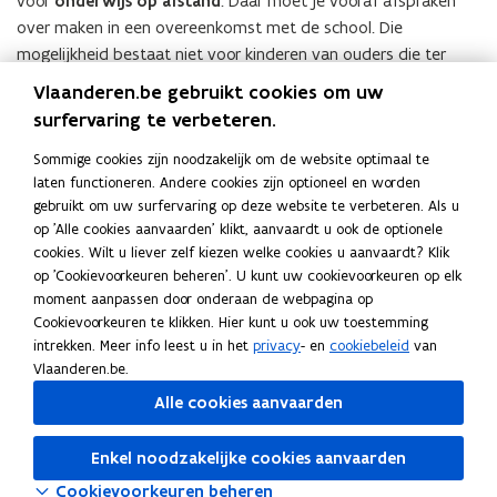
voor
onderwijs op afstand
. Daar moet je vooraf afspraken
over maken in een overeenkomst met de school. Die
mogelijkheid bestaat niet voor kinderen van ouders die ter
plaatse blijven, zoals in een woonwagenpark.
Vlaanderen.be gebruikt cookies om uw
surfervaring te verbeteren.
Deel deze pagina
Sommige cookies zijn noodzakelijk om de website optimaal te
F
L
K
laten functioneren. Andere cookies zijn optioneel en worden
a
i
o
gebruikt om uw surfervaring op deze website te verbeteren. Als u
c
n
p
op 'Alle cookies aanvaarden' klikt, aanvaardt u ook de optionele
Contact
cookies. Wilt u liever zelf kiezen welke cookies u aanvaardt? Klik
e
k
i
op 'Cookievoorkeuren beheren'. U kunt uw cookievoorkeuren op elk
b
e
e
moment aanpassen door onderaan de webpagina op
o
d
e
Informatiepunt voor Ouders en
Cookievoorkeuren te klikken. Hier kunt u ook uw toestemming
o
i
r
Leerlingen in het Basisonderwijs
intrekken. Meer info leest u in het
privacy
- en
cookiebeleid
van
k
n
l
Vlaanderen.be.
o
o
i
Alle cookies aanvaarden
Informatiepunt voor Ouders en
p
p
n
Leerlingen in het Secundair Onderwijs
e
e
k
Enkel noodzakelijke cookies aanvaarden
n
n
n
Cookievoorkeuren beheren
t
t
a