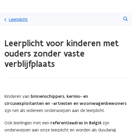
Overslaan
Zoeken
en
Leerplicht
naar
de
Gedaan
inhoud
Leerplicht voor kinderen met
met
gaan
laden.
ouders zonder vaste
U
bevindt
verblijfplaats
zich
op:
Leerplicht
voor
kinderen
Kinderen van
binnenschippers, kermis- en
met
ouders
circusexploitanten en -artiesten en woonwagenbewoners
zonder
zijn net als iedereen onderworpen aan de leerplicht.
vaste
verblijfplaats
Ook leerlingen met een
referentieadres in België
zijn
onderworpen aan onze leerplicht en worden als dusdanig