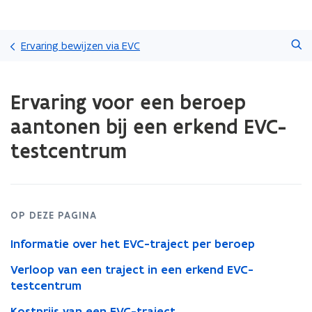
Overslaan
Zoeken
en
Ervaring bewijzen via EVC
naar
de
Gedaan
inhoud
Ervaring voor een beroep
met
gaan
laden.
aantonen bij een erkend EVC-
U
bevindt
testcentrum
zich
op:
Ervaring
voor
een
OP DEZE PAGINA
beroep
aantonen
Informatie over het EVC-traject per beroep
bij
Verloop van een traject in een erkend EVC-
een
testcentrum
erkend
EVC-
Kostprijs van een EVC-traject