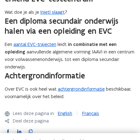
Wat doe je als je
(niet) slaagt
?
Een diploma secundair onderwijs
halen via een opleiding en EVC
Een
aantal EVC-trajecten
leidt
in combinatie met een
opleiding
aanvullende algemene vorming (AAV) in een centrum
voor volwassenenonderwijs, tot een diploma secundair
onderwijs.
Achtergrondinformatie
Over EVC is ook heel wat
achtergrondinformatie
beschikbaar,
voornamelijk over het beleid.
Lees deze pagina in:
English
Français
Deel deze pagina
F
L
K
a
i
o