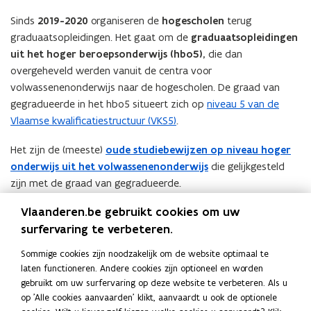
n
s
Sinds
2019-2020
organiseren de
hogescholen
terug
i
t
graduaatsopleidingen. Het gaat om de
graduaatsopleidingen
e
e
uit het hoger beroepsonderwijs (hbo5),
die dan
u
r
overgeheveld werden vanuit de centra voor
w
)
volwassenenonderwijs naar de hogescholen. De graad van
v
gegradueerde in het hbo5 situeert zich op
niveau 5 van de
e
Vlaamse kwalificatiestructuur (VKS5)
.
n
s
Het zijn de (meeste)
oude studiebewijzen op niveau hoger
t
onderwijs uit het volwassenenonderwijs
die gelijkgesteld
e
zijn met de graad van gegradueerde.
r
Extra informatie
Vlaanderen.be gebruikt cookies om uw
)
surfervaring te verbeteren.
Verwante pagina’s
Sommige cookies zijn noodzakelijk om de website optimaal te
Waardebepaling van oude studiebewijzen
laten functioneren. Andere cookies zijn optioneel en worden
volwassenenonderwijs
gebruikt om uw surfervaring op deze website te verbeteren. Als u
op 'Alle cookies aanvaarden' klikt, aanvaardt u ook de optionele
Waardebepaling van oude Vlaamse diploma’s of