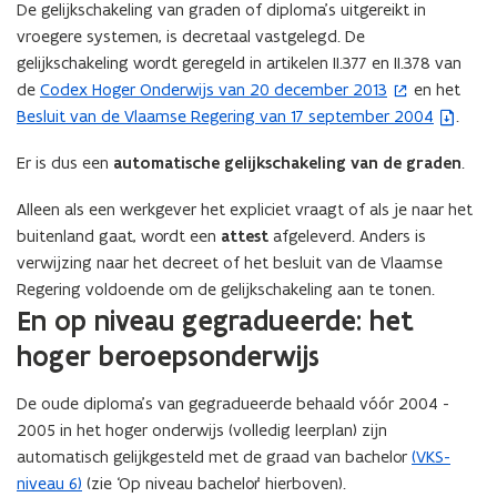
De gelijkschakeling van graden of diploma’s uitgereikt in
vroegere systemen, is decretaal vastgelegd. De
gelijkschakeling wordt geregeld in artikelen II.377 en II.378 van
de
Codex Hoger Onderwijs van 20 december 2013
en het
(
Besluit van de Vlaamse Regering van 17 september 2004
.
(
o
b
p
Er is dus een
automatische gelijkschakeling van de graden
.
e
e
s
n
Alleen als een werkgever het expliciet vraagt of als je naar het
t
t
buitenland gaat, wordt een
attest
afgeleverd. Anders is
a
i
verwijzing naar het decreet of het besluit van de Vlaamse
n
n
Regering voldoende om de gelijkschakeling aan te tonen.
d
n
En op niveau gegradueerde: het
o
i
hoger beroepsonderwijs
p
e
e
u
De oude diploma’s van gegradueerde behaald vóór 2004 -
n
w
2005 in het hoger onderwijs (volledig leerplan) zijn
t
v
automatisch gelijkgesteld met de graad van bachelor
(VKS-
i
e
niveau 6)
(zie ‘Op niveau bachelor’ hierboven).
n
n