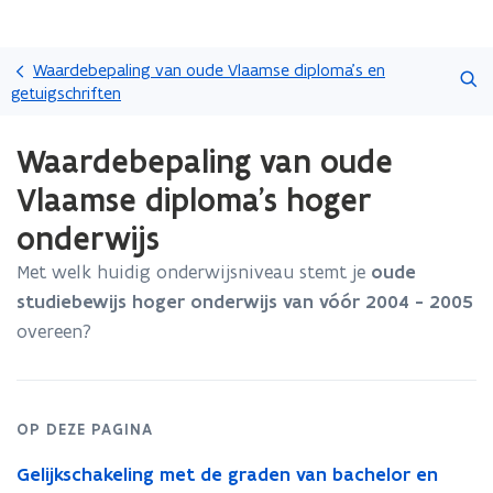
Overslaan
Zoeken
en
Waardebepaling van oude Vlaamse diploma's en
naar
getuigschriften
de
Gedaan
inhoud
Waardebepaling van oude
met
gaan
laden.
Vlaamse diploma's hoger
U
bevindt
onderwijs
zich
op:
Met welk huidig onderwijsniveau stemt je
oude
Waardebepaling
studiebewijs hoger onderwijs van vóór 2004 - 2005
van
overeen?
oude
Vlaamse
diploma's
hoger
onderwijs
OP DEZE PAGINA
Gelijkschakeling met de graden van bachelor en