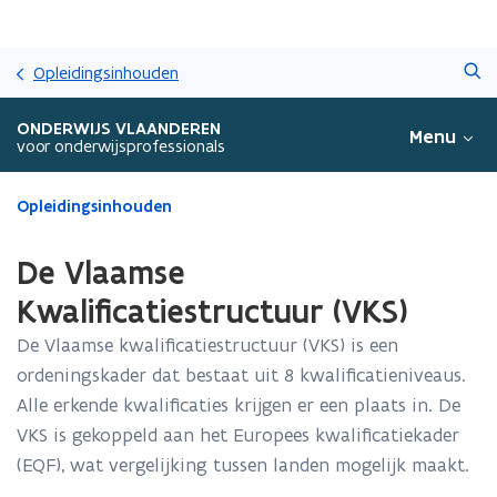
Overslaan
Zoeken
en
Opleidingsinhouden
naar
de
ONDERWIJS VLAANDEREN
Menu
inhoud
voor onderwijsprofessionals
gaan
Gedaan
Opleidingsinhouden
met
laden.
De Vlaamse
U
bevindt
Kwalificatiestructuur (VKS)
zich
De Vlaamse kwalificatiestructuur (VKS) is een
op:
De
ordeningskader dat bestaat uit 8 kwalificatieniveaus.
Vlaamse
Alle erkende kwalificaties krijgen er een plaats in. De
Kwalificatiestructuur
VKS is gekoppeld aan het Europees kwalificatiekader
(VKS)
(EQF), wat vergelijking tussen landen mogelijk maakt.