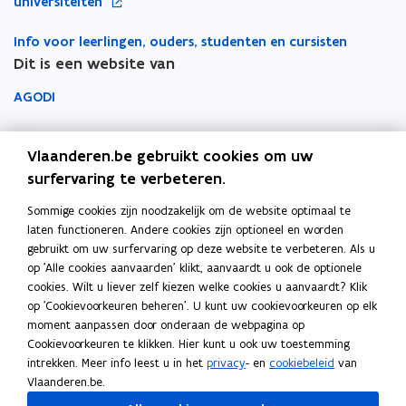
p
universiteiten
i
i
i
l
w
e
n
e
e
e
v
Info voor leerlingen, ouders, studenten en cursisten
n
n
u
u
m
e
Dit is een website van
t
i
w
w
b
n
i
e
AGODI
v
v
o
s
n
u
e
e
r
t
n
AHOVOKS
w
n
n
d
e
i
Vlaanderen.be gebruikt cookies om uw
v
s
s
r
e
Departement Onderwijs en Vorming
surfervaring te verbeteren.
e
t
t
u
n
Sommige cookies zijn noodzakelijk om de website optimaal te
e
e
Onderwijsinspectie
w
s
laten functioneren. Andere cookies zijn optioneel en worden
r
r
v
t
gebruikt om uw surfervaring op deze website te verbeteren. Als u
Over het beleidsdomein Onderwijs en Vorming
e
op 'Alle cookies aanvaarden' klikt, aanvaardt u ook de optionele
e
Fout gezien?
n
cookies. Wilt u liever zelf kiezen welke cookies u aanvaardt? Klik
r
s
op 'Cookievoorkeuren beheren'. U kunt uw cookievoorkeuren op elk
Help de website te verbeteren
moment aanpassen door onderaan de webpagina op
t
Cookievoorkeuren te klikken. Hier kunt u ook uw toestemming
e
intrekken. Meer info leest u in het
privacy
- en
cookiebeleid
van
r
Vlaanderen.be.
Volg Onderwijs Vlaanderen op