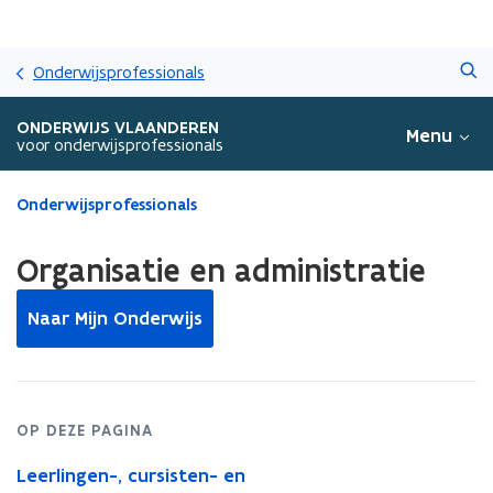
Overslaan
Zoeken
en
Onderwijsprofessionals
naar
de
ONDERWIJS VLAANDEREN
Menu
inhoud
voor onderwijsprofessionals
gaan
Gedaan
Onderwijsprofessionals
met
laden.
Organisatie en administratie
U
bevindt
Naar Mijn Onderwijs
zich
op:
Organisatie
en
administratie
OP DEZE PAGINA
Leerlingen-, cursisten- en