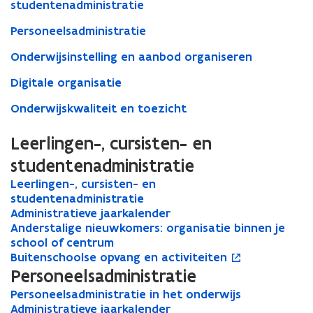
studentenadministratie
Personeelsadministratie
Onderwijsinstelling en aanbod organiseren
Digitale organisatie
Onderwijskwaliteit en toezicht
Leerlingen-, cursisten- en
studentenadministratie
L
Leerlingen-, cursisten- en
L
e
studentenadministratie
e
e
A
Administratieve jaarkalender
e
A
r
d
A
Anderstalige nieuwkomers: organisatie binnen je
r
d
A
l
m
n
school of centrum
l
m
n
i
i
d
B
Buitenschoolse opvang en activiteiten
i
i
d
B
o
n
n
e
u
n
n
e
u
p
Personeelsadministratie
g
i
r
i
g
i
r
i
e
P
Personeelsadministratie in het onderwijs
P
e
s
s
t
e
s
s
t
n
e
A
Administratieve jaarkalender
e
A