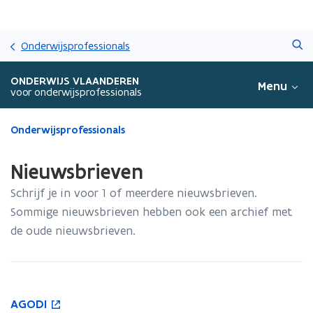
Overslaan
Zoeken
en
Onderwijsprofessionals
naar
de
ONDERWIJS VLAANDEREN
Menu
inhoud
voor onderwijsprofessionals
gaan
Gedaan
Onderwijsprofessionals
met
laden.
Nieuwsbrieven
U
bevindt
Schrijf je in voor 1 of meerdere nieuwsbrieven.
zich
Sommige nieuwsbrieven hebben ook een archief met
op:
de oude nieuwsbrieven.
Nieuwsbrieven
A
AGODI
A
o