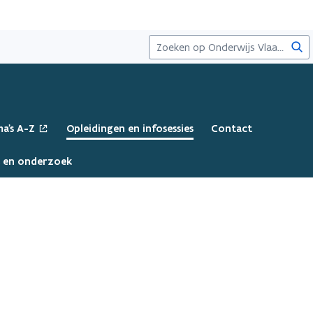
Zoe
a's A-Z
Opleidingen en infosessies
Contact
a en onderzoek