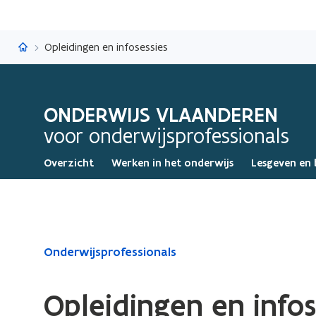
Onderwijs Vlaanderen
Opleidingen en infosessies
ONDERWIJS VLAANDEREN
voor onderwijsprofessionals
Overzicht
Werken in het onderwijs
Lesgeven en 
Gedaan
Onderwijsprofessionals
met
laden.
Opleidingen en infos
U