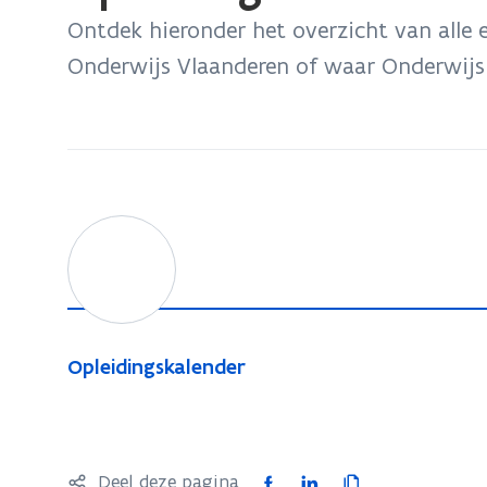
bevindt
Ontdek hieronder het overzicht van alle
zich
Onderwijs Vlaanderen of waar Onderwijs 
op:
Opleidingen
en
infosessies
O
p
l
e
i
O
Opleidingskalender
d
p
i
l
n
e
g
i
F
L
K
Deel deze pagina