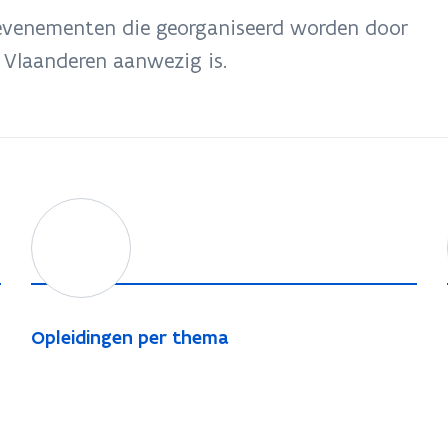
n
 evenementen die georganiseerd worden door
s
t
Vlaanderen aanwezig is.
e
r
O
p
l
e
i
O
Opleidingen per thema
d
p
i
l
n
e
g
i