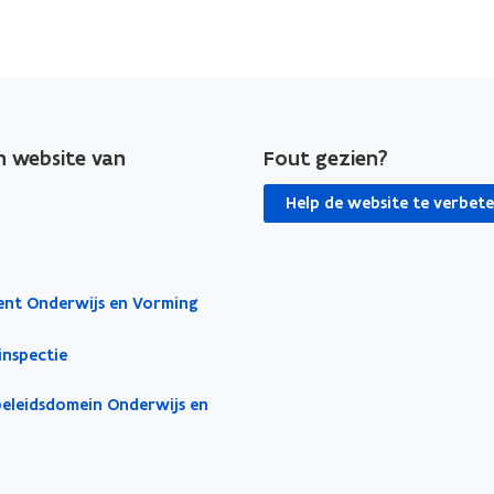
e
d
i
n
n
p
g
e
e
r
n
t
en website van
Fout gezien?
p
h
e
Help de website te verbet
e
r
m
t
h
a
e
nt Onderwijs en Vorming
m
a
inspectie
beleidsdomein Onderwijs en