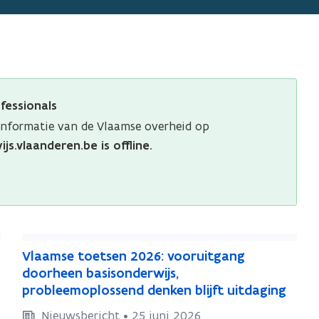
n
s
t
e
r
fessionals
sinformatie van de Vlaamse overheid op
js.vlaanderen.be is offline
.
V
V
Vlaamse toetsen 2026: vooruitgang
l
l
doorheen basisonderwijs,
a
a
probleemoplossend denken blijft uitdaging
a
a
Nieuwsbericht • 25 juni 2026