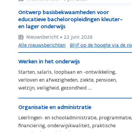
h
h
O
a
a
O
Ontwerp basisbekwaamheden voor
n
ff
ff
n
educatieve bacheloropleidingen kleuter-
t
i
i
t
en lager onderwijs
n
w
n
w
Nieuwsbericht • 22 juni 2026
g
e
e
g
m
Alle nieuwsberichten
Blijf op de hoogte via de n
r
r
m
e
p
p
W
e
d
W
Werken in het onderwijs
b
b
e
d
i
e
a
a
r
i
Starten, salaris, loopbaan en -ontwikkeling,
s
r
s
s
c
k
s
verloven en afwezigheden, ziekte, pensioen,
k
i
i
h
e
c
welzijn, veiligheid, gezondheid ...
e
s
p
s
n
h
n
b
e
O
b
i
i
e
p
O
Organisatie en administratie
n
r
e
n
k
n
e
r
s
h
g
Leerlingen- en schooladministratie, programmatie,
w
k
h
n
g
i
e
a
a
financiering, onderwijskwaliteit, praktische
w
e
s
a
o
t