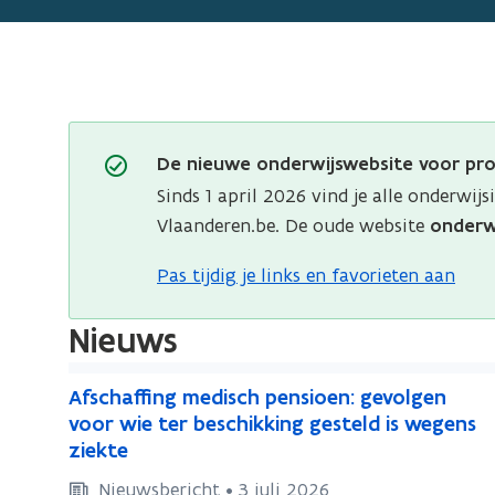
De nieuwe onderwijswebsite voor pro
Sinds
1 april 2026
vind je alle onderwij
Vlaanderen.be. De oude website
onderwi
Pas tijdig je links en favorieten aan
Nieuws
A
A
Afschaffing medisch pensioen: gevolgen
f
f
voor wie ter beschikking gesteld is wegens
s
s
ziekte
c
c
Nieuwsbericht • 3 juli 2026