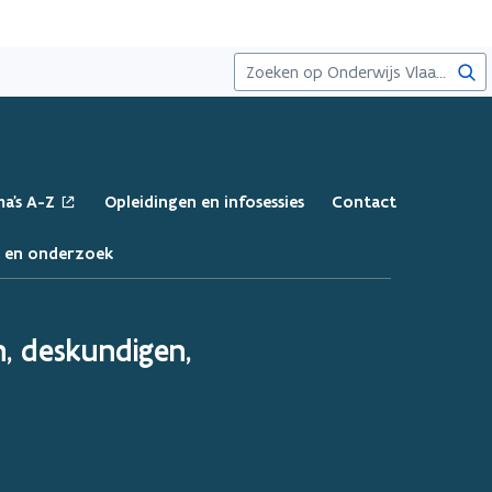
Zoe
a's A-Z
Opleidingen en infosessies
Contact
a en onderzoek
n, deskundigen,