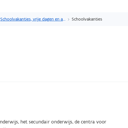
Overslaan
en
Schoolvakanties, vrije dagen en afwezigheden
Schoolvakanties
naar
de
inhoud
gaan
nderwijs, het secundair onderwijs, de centra voor