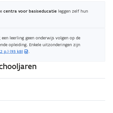
e
de
centra voor basiseducatie
leggen zelf hun
s
t
a
n
g een leerling geen onderwijs volgen op de
d
ende opleiding. Enkele uitzonderingen zijn
o
2 p.) (93 kB)
.
p
e
chooljaren
n
t
i
n
n
i
e