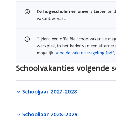
De
hogescholen en universiteiten
en 
vakanties vast.
Tijdens een officiële schoolvakantie ma
werkplek, in het kader van een alterner
mogelijk.
Vind de vakantieregeling (pdf, 
(
P
Schoolvakanties volgende s
D
F
b
e
Schooljaar 2027-2028
s
t
a
Schooljaar 2028-2029