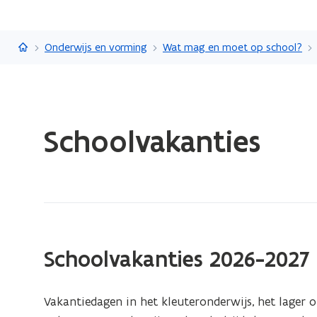
Vlaanderen.be
Onderwijs en vorming
Wat mag en moet op school?
Gedaan
Schoolvakanties
met
laden.
U
bevindt
zich
op:
Schoolvakanties
Schoolvakanties 2026-2027
Vakantiedagen in het kleuteronderwijs, het lager o