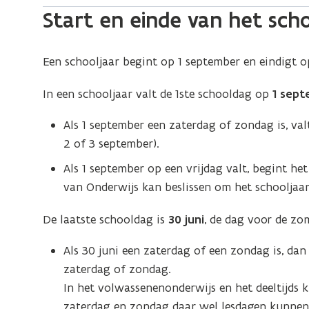
s
Start en einde van het sch
t
e
Een schooljaar begint op 1 september en eindigt o
r
)
In een schooljaar valt de 1ste schooldag op
1 sep
Als 1 september een zaterdag of zondag is, va
2 of 3 september).
Als 1 september op een vrijdag valt, begint het
van Onderwijs kan beslissen om het schooljaar 
De laatste schooldag is
30 juni
, de dag voor de zo
Als 30 juni een zaterdag of een zondag is, dan
zaterdag of zondag.
In het volwassenenonderwijs en het deeltijds 
zaterdag en zondag daar wel lesdagen kunnen 