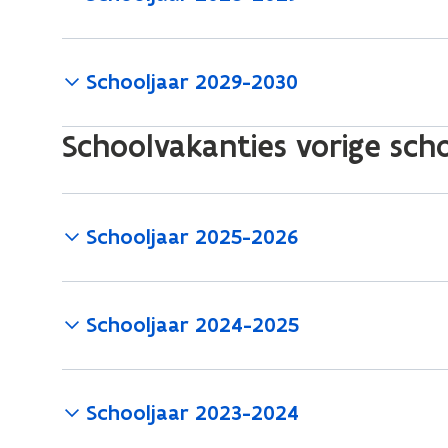
n
d
o
Schooljaar 2029-2030
p
e
n
Schoolvakanties vorige sch
t
i
n
Schooljaar 2025-2026
n
i
e
Schooljaar 2024-2025
u
w
v
e
Schooljaar 2023-2024
n