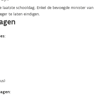
 de laatste schooldag. Enkel de bevoegde minister van
ger te laten eindigen.
dagen
des
:
us)
dagen
: