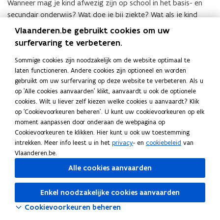
a
a
Wanneer mag je kind afwezig zijn op school in het basis- en
g
g
e
n
e
n
e
e
secundair onderwijs? Wat doe je bij ziekte? Wat als je kind
z
t
z
t
n
n
spijbelt?
i
Vlaanderen.be gebruikt cookies om uw
i
i
i
o
o
A
Afwezig in de academie
A
g
e
g
e
surfervaring te verbeteren.
p
p
f
f
o
s
o
In de academie moet je alle lessen volgen, behalve wanneer je
s
s
s
w
w
p
Sommige cookies zijn noodzakelijk om de website optimaal te
p
gewettigd afwezig bent.
c
c
e
e
s
laten functioneren. Andere cookies zijn optioneel en worden
s
S
Staking in onderwijs
S
h
h
z
z
c
gebruikt om uw surfervaring op deze website te verbeteren. Als u
c
t
t
o
o
Bij een staking kan het zijn dat de school sluit. Maar de school
i
i
h
op 'Alle cookies aanvaarden' klikt, aanvaardt u ook de optionele
h
a
a
o
o
g
g
moet wel voor opvang zorgen voor de leerlingen.
o
cookies. Wilt u liever zelf kiezen welke cookies u aanvaardt? Klik
o
k
k
l
l
i
i
o
op 'Cookievoorkeuren beheren'. U kunt uw cookievoorkeuren op elk
o
i
i
,
,
n
n
l
moment aanpassen door onderaan de webpagina op
l
n
n
a
a
d
d
i
Cookievoorkeuren te klikken. Hier kunt u ook uw toestemming
i
g
g
c
c
e
e
n
intrekken. Meer info leest u in het
privacy
- en
cookiebeleid
van
n
i
i
a
a
a
a
b
Vlaanderen.be.
b
n
n
d
d
c
c
a
a
o
o
Alle cookies aanvaarden
e
e
a
a
s
s
n
n
m
m
d
d
i
i
d
d
i
i
e
e
Enkel noodzakelijke cookies aanvaarden
s
s
e
e
e
e
m
m
-
-
r
Cookievoorkeuren beheren
r
o
o
i
i
e
e
w
w