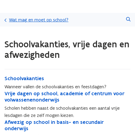
Overslaan
Zoeken
en
Wat mag en moet op school?
naar
de
Gedaan
inhoud
Schoolvakanties, vrije dagen en
met
gaan
laden.
afwezigheden
U
bevindt
zich
op:
S
Schoolvakanties
S
Schoolvakanties,
c
c
vrije
Wanneer vallen de schoolvakanties en feestdagen?
h
h
dagen
V
Vrije dagen op school, academie of centrum voor
V
o
o
en
r
volwassenenonderwijs
r
o
o
afwezigheden
i
i
Scholen hebben naast de schoolvakanties een aantal vrije
l
l
j
j
lesdagen die ze zelf mogen kiezen.
v
v
e
e
A
Afwezig op school in basis- en secundair
a
A
a
d
d
f
onderwijs
k
f
k
a
a
w
w