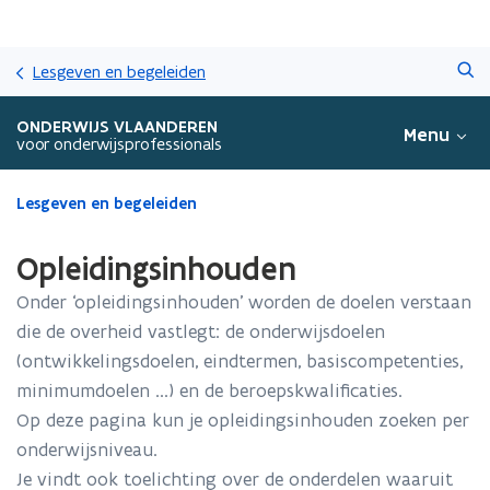
Overslaan
Zoeken
en
Lesgeven en begeleiden
naar
de
ONDERWIJS VLAANDEREN
Menu
inhoud
voor onderwijsprofessionals
gaan
Gedaan
Lesgeven en begeleiden
met
laden.
Opleidingsinhouden
U
bevindt
Onder ‘opleidingsinhouden’ worden de doelen verstaan
zich
die de overheid vastlegt: de onderwijsdoelen
op:
(ontwikkelingsdoelen, eindtermen, basiscompetenties,
Opleidingsinhouden
minimumdoelen ...) en de beroepskwalificaties.
Op deze pagina kun je opleidingsinhouden zoeken per
onderwijsniveau.
Je vindt ook toelichting over de onderdelen waaruit