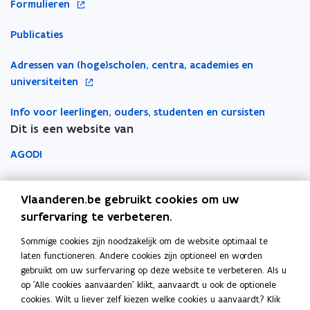
o
Formulieren
m
n
t
t
p
a
n
e
e
Publicaties
e
i
i
r
r
n
l
e
o
Adressen van (hoge)scholen, centra, academies en
t
a
u
p
universiteiten
i
p
w
e
n
p
v
Info voor leerlingen, ouders, studenten en cursisten
n
n
l
e
Dit is een website van
t
i
i
n
i
e
c
AGODI
s
n
u
a
t
n
AHOVOKS
w
t
e
i
Vlaanderen.be gebruikt cookies om uw
v
i
r
e
Departement Onderwijs en Vorming
surfervaring te verbeteren.
e
e
u
n
)
Sommige cookies zijn noodzakelijk om de website optimaal te
Onderwijsinspectie
w
s
laten functioneren. Andere cookies zijn optioneel en worden
v
t
gebruikt om uw surfervaring op deze website te verbeteren. Als u
Over het beleidsdomein Onderwijs en Vorming
e
op 'Alle cookies aanvaarden' klikt, aanvaardt u ook de optionele
e
Fout gezien?
n
cookies. Wilt u liever zelf kiezen welke cookies u aanvaardt? Klik
r