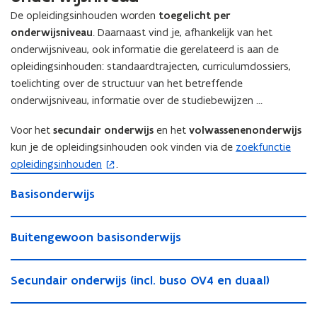
De opleidingsinhouden worden
toegelicht per
onderwijsniveau
. Daarnaast vind je, afhankelijk van het
onderwijsniveau, ook informatie die gerelateerd is aan de
opleidingsinhouden: standaardtrajecten, curriculumdossiers,
toelichting over de structuur van het betreffende
onderwijsniveau, informatie over de studiebewijzen …
Voor het
secundair onderwijs
en het
volwassenenonderwijs
kun je de opleidingsinhouden ook vinden via de
zoekfunctie
(
opleidingsinhouden
.
o
B
p
B
Basisonderwijs
a
e
a
s
n
s
B
i
t
B
Buitengewoon basisonderwijs
i
u
s
i
u
s
i
o
i
S
o
n
t
n
S
Secundair onderwijs (incl. buso OV4 en duaal)
t
e
n
e
d
n
e
e
c
d
n
e
i
c
B
n
u
e
g
r