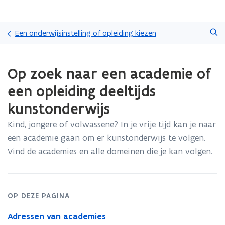
Overslaan
Zoeken
en
Een onderwijsinstelling of opleiding kiezen
naar
de
Gedaan
inhoud
Op zoek naar een academie of
met
gaan
laden.
een opleiding deeltijds
U
bevindt
kunstonderwijs
zich
op:
Kind, jongere of volwassene? In je vrije tijd kan je naar
Op
een academie gaan om er kunstonderwijs te volgen.
zoek
Vind de academies en alle domeinen die je kan volgen.
naar
een
academie
of
een
OP DEZE PAGINA
opleiding
Adressen van academies
deeltijds