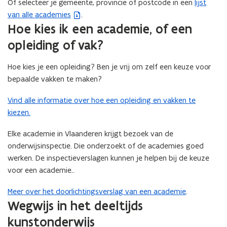
e
Of selecteer je gemeente, provincie of postcode in een
lijst
(
i
p
t
n
van alle academies
.
b
n
e
i
t
Hoe kies ik een academie, of een
e
n
n
n
i
s
i
t
opleiding of vak?
n
n
t
e
i
i
n
a
u
n
Hoe kies je een opleiding? Ben je vrij om zelf een keuze voor
e
i
n
w
n
bepaalde vakken te maken?
u
e
d
v
i
w
u
Vind alle informatie over hoe een opleiding en vakken te
o
e
e
v
w
kiezen.
p
n
u
e
v
e
s
w
n
Elke academie in Vlaanderen krijgt bezoek van de
e
n
t
v
s
onderwijsinspectie. Die onderzoekt of de academies goed
n
t
e
e
t
werken. De inspectieverslagen kunnen je helpen bij de keuze
s
i
r
n
e
voor een academie..
t
n
)
s
r
e
n
t
Meer over het doorlichtingsverslag van een academie
)
.
r
i
e
Wegwijs in het deeltijds
)
e
r
kunstonderwijs
u
)