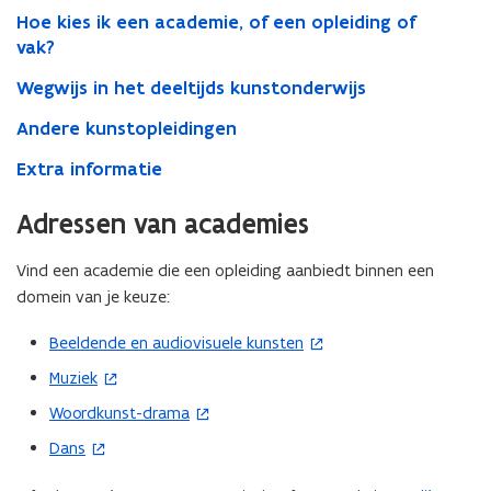
kunstonderwijs
Hoe kies ik een academie, of een opleiding of
vak?
Wegwijs in het deeltijds kunstonderwijs
Andere kunstopleidingen
Extra informatie
Adressen van academies
Vind een academie die een opleiding aanbiedt binnen een
domein van je keuze:
Beeldende en audiovisuele kunsten
(
o
Muziek
(
p
o
Woordkunst-drama
(
e
p
o
Dans
n
(
e
p
t
o
n