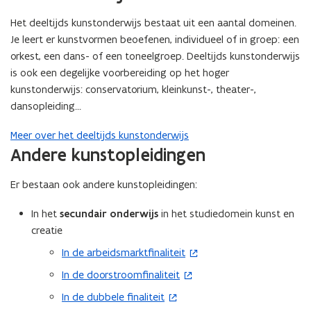
w
Het deeltijds kunstonderwijs bestaat uit een aantal domeinen.
v
Je leert er kunstvormen beoefenen, individueel of in groep: een
e
orkest, een dans- of een toneelgroep. Deeltijds kunstonderwijs
n
is ook een degelijke voorbereiding op het hoger
s
kunstonderwijs: conservatorium, kleinkunst-, theater-,
t
dansopleiding…
e
r
Meer over het deeltijds kunstonderwijs
)
Andere kunstopleidingen
Er bestaan ook andere kunstopleidingen:
In het
secundair onderwijs
in het studiedomein kunst en
creatie
In de arbeidsmarktfinaliteit
(
o
In de doorstroomfinaliteit
(
p
o
In de dubbele finaliteit
(
e
p