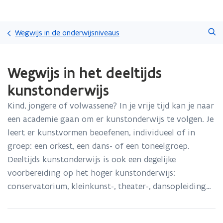
Overslaan
Zoeken
en
Wegwijs in de onderwijsniveaus
naar
de
Gedaan
inhoud
Wegwijs in het deeltijds
met
gaan
laden.
kunstonderwijs
U
bevindt
Kind, jongere of volwassene? In je vrije tijd kan je naar
zich
een academie gaan om er kunstonderwijs te volgen. Je
op:
Wegwijs
leert er kunstvormen beoefenen, individueel of in
in
groep: een orkest, een dans- of een toneelgroep.
het
Deeltijds kunstonderwijs is ook een degelijke
deeltijds
voorbereiding op het hoger kunstonderwijs:
kunstonderwijs
conservatorium, kleinkunst-, theater-, dansopleiding…