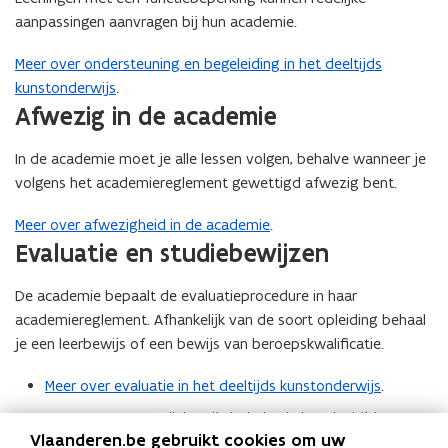
aanpassingen aanvragen bij hun academie.
Meer over ondersteuning en begeleiding in het deeltijds
kunstonderwijs
.
Afwezig in de academie
In de academie moet je alle lessen volgen, behalve wanneer je
volgens het academiereglement gewettigd afwezig bent.
Meer over afwezigheid in de academie
.
Evaluatie en studiebewijzen
De academie bepaalt de evaluatieprocedure in haar
academiereglement. Afhankelijk van de soort opleiding behaal
je een leerbewijs of een bewijs van beroepskwalificatie.
Meer over evaluatie in het deeltijds kunstonderwijs
.
Meer over een studiebewijs behalen in het deeltijds
Vlaanderen.be gebruikt cookies om uw
kunstonderwijs
.