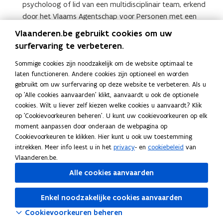
psycholoog of lid van een multidisciplinair team, erkend
door het Vlaams Agentschap voor Personen met een
Handicap (VAPH)
Vlaanderen.be gebruikt cookies om uw
Extra informatie
surfervaring te verbeteren.
Verwante pagina’s
Sommige cookies zijn noodzakelijk om de website optimaal te
laten functioneren. Andere cookies zijn optioneel en worden
gebruikt om uw surfervaring op deze website te verbeteren. Als u
Hulpmiddelen
op 'Alle cookies aanvaarden' klikt, aanvaardt u ook de optionele
Centrum voor leerlingenbegeleiding (CLB)
cookies. Wilt u liever zelf kiezen welke cookies u aanvaardt? Klik
op 'Cookievoorkeuren beheren'. U kunt uw cookievoorkeuren op elk
moment aanpassen door onderaan de webpagina op
Volg Onderwijs Vlaanderen op
Cookievoorkeuren te klikken. Hier kunt u ook uw toestemming
opent in nieuw venster
Facebook
intrekken. Meer info leest u in het
privacy
- en
cookiebeleid
van
opent in nieuw venster
X
Vlaanderen.be.
opent in nieuw venster
Instagram
Alle cookies aanvaarden
opent in nieuw venster
Linkedin
Deel deze pagina
Enkel noodzakelijke cookies aanvaarden
F
L
K
Cookievoorkeuren beheren
a
i
o