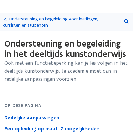
Overslaan
Zoeken
en
Ondersteuning en begeleiding voor leerlingen,
naar
cursisten en studenten
de
Gedaan
inhoud
Ondersteuning en begeleiding
met
gaan
laden.
in het deeltijds kunstonderwijs
U
bevindt
Ook met een functiebeperking kan je les volgen in het
zich
deeltijds kunstonderwijs. Je academie moet dan in
op:
Ondersteuning
redelijke aanpassingen voorzien.
en
begeleiding
in
het
OP DEZE PAGINA
deeltijds
kunstonderwijs
Redelijke aanpassingen
Een opleiding op maat: 2 mogelijkheden