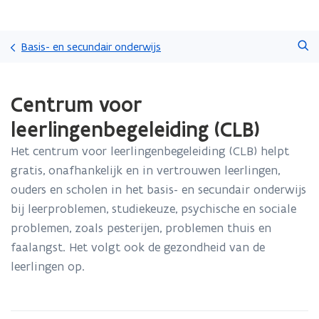
Overslaan
Zoeken
en
Basis- en secundair onderwijs
naar
de
Gedaan
inhoud
Centrum voor
met
gaan
laden.
leerlingenbegeleiding (CLB)
U
bevindt
Het centrum voor leerlingenbegeleiding (CLB) helpt
zich
gratis, onafhankelijk en in vertrouwen leerlingen,
op:
Centrum
ouders en scholen in het basis- en secundair onderwijs
voor
bij leerproblemen, studiekeuze, psychische en sociale
leerlingenbegeleiding
problemen, zoals pesterijen, problemen thuis en
(CLB)
faalangst. Het volgt ook de gezondheid van de
leerlingen op.