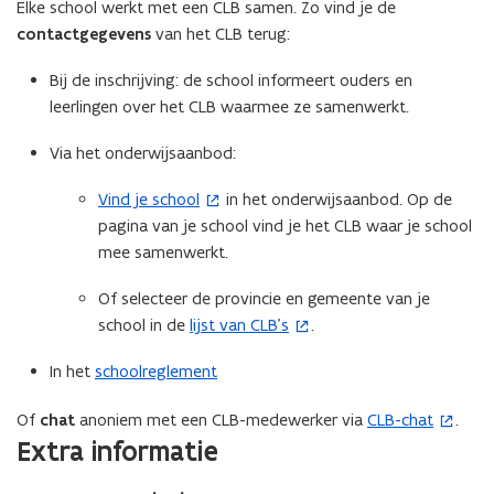
Elke school werkt met een CLB samen. Zo vind je de
contactgegevens
van het CLB terug:
Bij de inschrijving: de school informeert ouders en
leerlingen over het CLB waarmee ze samenwerkt.
Via het onderwijsaanbod:
Vind je school
in het onderwijsaanbod. Op de
(
pagina van je school vind je het CLB waar je school
o
mee samenwerkt.
p
e
Of selecteer de provincie en gemeente van je
n
school in de
lijst van CLB’s
.
(
t
o
i
In het
schoolreglement
p
n
e
n
Of
chat
anoniem met een CLB-medewerker via
CLB-chat
.
(
n
i
Extra informatie
o
t
e
p
i
u