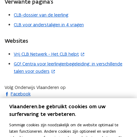
Verwante pagina’s
e
n
w
n
n
v
CLB-dossier van de leerling
t
i
e
i
CLB voor anderstaligen in 4 vragen
e
n
n
u
s
n
Websites
w
t
i
v
e
e
Vrij CLB Netwerk - Het CLB helpt
(
e
r
u
o
n
GO! Centra voor leerlingenbegeleiding: in verschillende
(
)
w
p
s
talen voor ouders
o
v
e
t
p
e
n
e
e
Volg Onderwijs Vlaanderen op
n
t
r
opent in nieuw venster
n
Facebook
s
i
)
t
opent in nieuw venster
X
t
n
Vlaanderen.be gebruikt cookies om uw
i
opent in nieuw venster
Instagram
e
n
surfervaring te verbeteren.
n
opent in nieuw venster
Linkedin
r
i
n
Deel deze pagina
Sommige cookies zijn noodzakelijk om de website optimaal te
)
e
i
laten functioneren. Andere cookies zijn optioneel en worden
F
L
K
u