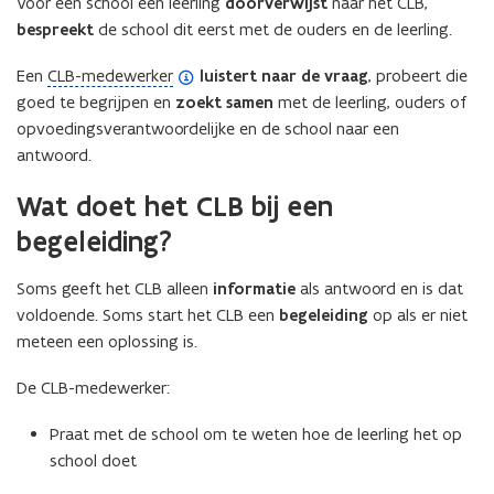
Vóór een school een leerling
doorverwijst
naar het CLB,
bespreekt
de school dit eerst met de ouders en de leerling.
(
Een
CLB-medewerker
luistert naar de vraag
, probeert die
o
goed te begrijpen en
zoekt samen
met de leerling, ouders of
p
opvoedingsverantwoordelijke en de school naar een
e
antwoord.
n
Wat doet het CLB bij een
d
e
begeleiding?
f
i
Soms geeft het CLB alleen
informatie
als antwoord en is dat
n
voldoende. Soms start het CLB een
begeleiding
op als er niet
i
meteen een oplossing is.
t
De CLB-medewerker:
i
e
Praat met de school om te weten hoe de leerling het op
)
school doet