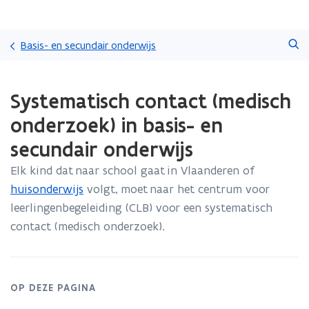
Overslaan
Zoeken
en
Basis- en secundair onderwijs
naar
de
Gedaan
inhoud
Systematisch contact (medisch
met
gaan
laden.
onderzoek) in basis- en
U
bevindt
secundair onderwijs
zich
op:
Elk kind dat naar school gaat in Vlaanderen of
Systematisch
huisonderwijs
volgt, moet naar het centrum voor
contact
leerlingenbegeleiding (CLB) voor een systematisch
(medisch
contact (medisch onderzoek).
onderzoek)
in
basis-
en
secundair
OP DEZE PAGINA
onderwijs