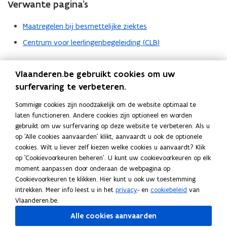
Verwante pagina’s
Maatregelen bij besmettelijke ziektes
Centrum voor leerlingenbegeleiding (CLB)
Vlaanderen.be gebruikt cookies om uw
Volg Onderwijs Vlaanderen op
surfervaring te verbeteren.
opent in nieuw venster
Facebook
Sommige cookies zijn noodzakelijk om de website optimaal te
opent in nieuw venster
X
laten functioneren. Andere cookies zijn optioneel en worden
opent in nieuw venster
Instagram
gebruikt om uw surfervaring op deze website te verbeteren. Als u
opent in nieuw venster
Linkedin
op 'Alle cookies aanvaarden' klikt, aanvaardt u ook de optionele
Deel deze pagina
cookies. Wilt u liever zelf kiezen welke cookies u aanvaardt? Klik
op 'Cookievoorkeuren beheren'. U kunt uw cookievoorkeuren op elk
F
L
K
moment aanpassen door onderaan de webpagina op
a
i
o
Cookievoorkeuren te klikken. Hier kunt u ook uw toestemming
c
n
p
Contact
intrekken. Meer info leest u in het
privacy
- en
cookiebeleid
van
e
k
i
Vlaanderen.be.
b
e
e
Alle cookies aanvaarden
o
d
e