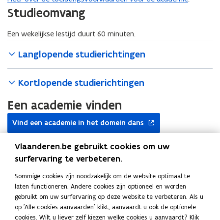
Studieomvang
Een wekelijkse lestijd duurt 60 minuten.
Langlopende studierichtingen
Kortlopende studierichtingen
Een academie vinden
opent
Vind een academie in het domein dans
in
nieuw
Extra informatie
Vlaanderen.be gebruikt cookies om uw
venster
surfervaring te verbeteren.
Verwante pagina’s
Sommige cookies zijn noodzakelijk om de website optimaal te
Hoe en wanneer inschrijven in de academie
laten functioneren. Andere cookies zijn optioneel en worden
gebruikt om uw surfervaring op deze website te verbeteren. Als u
Wegwijs in het deeltijds kunstonderwijs
op 'Alle cookies aanvaarden' klikt, aanvaardt u ook de optionele
cookies. Wilt u liever zelf kiezen welke cookies u aanvaardt? Klik