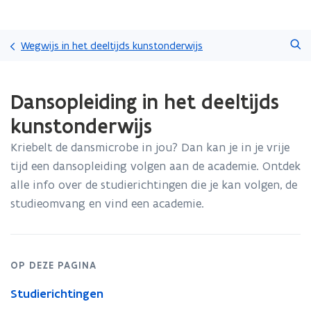
Overslaan
Zoeken
en
Wegwijs in het deeltijds kunstonderwijs
naar
de
Gedaan
inhoud
Dansopleiding in het deeltijds
met
gaan
laden.
kunstonderwijs
U
bevindt
Kriebelt de dansmicrobe in jou? Dan kan je in je vrije
zich
tijd een dansopleiding volgen aan de academie. Ontdek
op:
Dansopleiding
alle info over de studierichtingen die je kan volgen, de
in
studieomvang en vind een academie.
het
deeltijds
kunstonderwijs
OP DEZE PAGINA
Studierichtingen