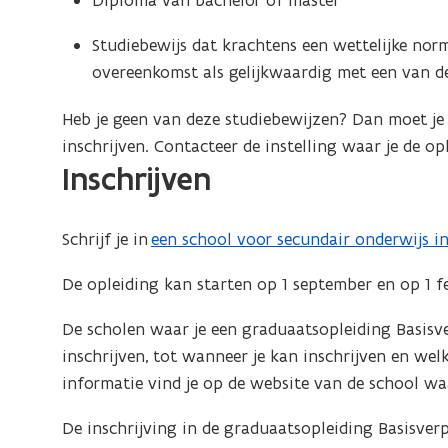
Diploma van bachelor of master
Studiebewijs dat krachtens een wettelijke norm
overeenkomst als gelijkwaardig met een van d
Heb je geen van deze studiebewijzen? Dan moet je
inschrijven. Contacteer de instelling waar je de op
Inschrijven
Schrijf je in
een school voor secundair onderwijs i
(
o
De opleiding kan starten op 1 september en op 1 f
p
e
De scholen waar je een graduaatsopleiding Basisv
n
inschrijven, tot wanneer je kan inschrijven en w
t
informatie vind je op de website van de school waa
i
De inschrijving in de graduaatsopleiding Basisverp
n