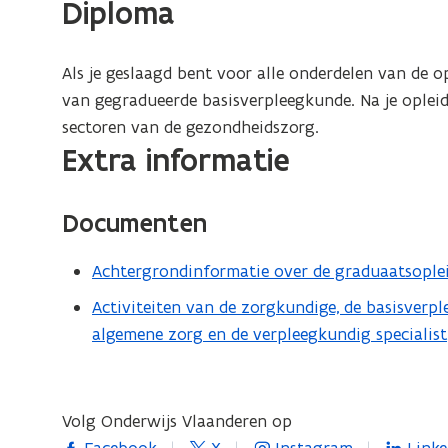
Diploma
n
i
e
Als je geslaagd bent voor alle onderdelen van de 
u
van gegradueerde basisverpleegkunde. Na je opleidi
w
sectoren van de gezondheidszorg.
v
Extra informatie
e
n
Documenten
s
t
Achtergrondinformatie over de graduaatsople
(
e
P
r
Activiteiten van de zorgkundige, de basisverp
(
D
)
algemene zorg en de verpleegkundig specialist
P
F
D
b
F
e
b
Volg Onderwijs Vlaanderen op
s
e
opent in nieuw venster
opent in nieuw venster
opent in nieuw venster
opent i