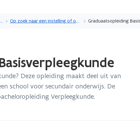
Overslaan
en
Een onderwijsinstelling of opleiding kiezen
Op zoek naar een instelling of opleiding in het hoger onderwijs
Graduaatsopleiding Basi
naar
de
inhoud
gaan
 Basisverpleegkunde
kunde? Deze opleiding maakt deel uit van
 een school voor secundair onderwijs. De
 bacheloropleiding Verpleegkunde.