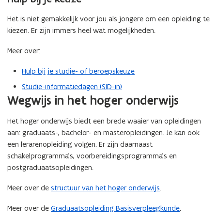
p
w
r
e
v
Het is niet gemakkelijk voor jou als jongere om een opleiding te
)
n
e
kiezen. Er zijn immers heel wat mogelijkheden.
t
n
Meer over:
i
s
n
t
Hulp bij je studie- of beroepskeuze
n
e
Studie-informatiedagen (SID-in)
i
r
Wegwijs in het hoger onderwijs
e
)
u
Het hoger onderwijs biedt een brede waaier van opleidingen
w
aan: graduaats-, bachelor- en masteropleidingen. Je kan ook
v
een lerarenopleiding volgen. Er zijn daarnaast
e
schakelprogramma’s, voorbereidingsprogramma’s en
n
postgraduaatsopleidingen.
s
t
Meer over de
structuur van het hoger onderwijs
.
e
r
Meer over de
Graduaatsopleiding Basisverpleegkunde
.
)