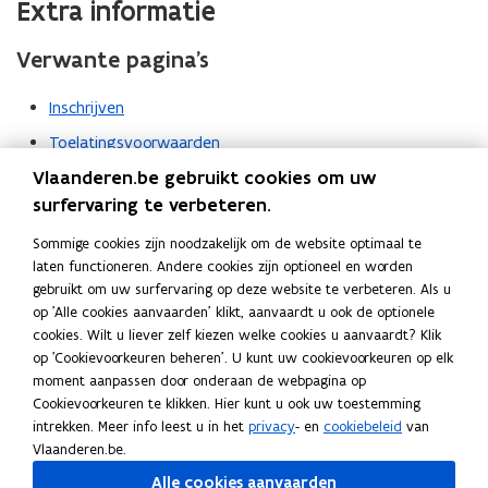
Extra informatie
Verwante pagina’s
Inschrijven
Toelatingsvoorwaarden
Vlaanderen.be gebruikt cookies om uw
Studiekosten
surfervaring te verbeteren.
Leerkrediet en studiepunten
Sommige cookies zijn noodzakelijk om de website optimaal te
Flexibel studeren
laten functioneren. Andere cookies zijn optioneel en worden
Naar school gaan, studeren of een stage volgen in het
gebruikt om uw surfervaring op deze website te verbeteren. Als u
buitenland
op 'Alle cookies aanvaarden' klikt, aanvaardt u ook de optionele
cookies. Wilt u liever zelf kiezen welke cookies u aanvaardt? Klik
op 'Cookievoorkeuren beheren'. U kunt uw cookievoorkeuren op elk
moment aanpassen door onderaan de webpagina op
Volg ons op
Cookievoorkeuren te klikken. Hier kunt u ook uw toestemming
opent in nieuw venster
Facebook
intrekken. Meer info leest u in het
privacy
- en
cookiebeleid
van
opent in nieuw venster
X
Vlaanderen.be.
opent in nieuw venster
Instagram
Alle cookies aanvaarden