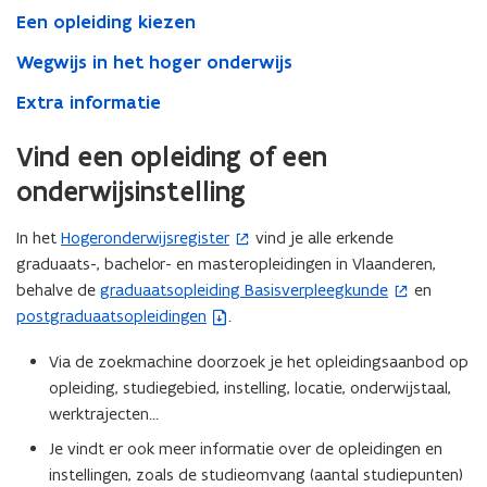
hoger
Een opleiding kiezen
onderwijs
Wegwijs in het hoger onderwijs
Extra informatie
Vind een opleiding of een
onderwijsinstelling
In het
Hogeronderwijsregister
vind je alle erkende
(
graduaats-, bachelor- en masteropleidingen in Vlaanderen,
o
behalve de
graduaatsopleiding Basisverpleegkunde
en
p
(
postgraduaatsopleidingen
.
(
e
o
b
n
p
Via de zoekmachine doorzoek je het opleidingsaanbod op
e
t
e
opleiding, studiegebied, instelling, locatie, onderwijstaal,
s
i
n
werktrajecten...
t
n
t
a
n
i
Je vindt er ook meer informatie over de opleidingen en
n
i
n
instellingen, zoals de studieomvang (aantal studiepunten)