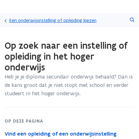
Overslaan
Zoeken
en
Een onderwijsinstelling of opleiding kiezen
naar
de
Gedaan
inhoud
Op zoek naar een instelling of
met
gaan
laden.
opleiding in het hoger
U
bevindt
onderwijs
zich
op:
Heb je je diploma secundair onderwijs behaald? Dan is
Op
de kans groot dat je niet stopt met school en verder
zoek
studeert in het hoger onderwijs.
naar
een
instelling
of
opleiding
OP DEZE PAGINA
in
Vind een opleiding of een onderwijsinstelling
het