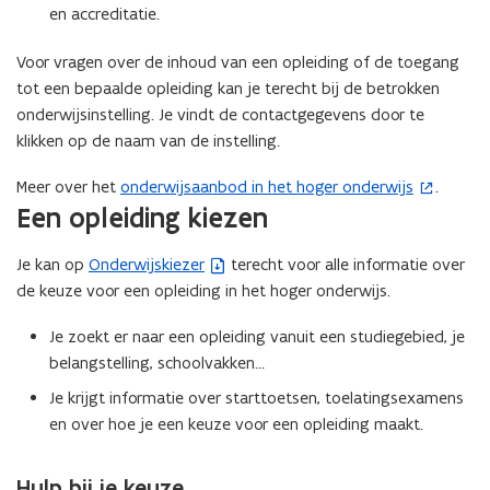
d
e
n
en accreditatie.
o
u
i
Voor vragen over de inhoud van een opleiding of de toegang
p
w
e
tot een bepaalde opleiding kan je terecht bij de betrokken
e
v
u
onderwijsinstelling. Je vindt de contactgegevens door te
n
e
w
klikken op de naam van de instelling.
t
n
v
i
s
e
Meer over het
onderwijsaanbod in het hoger onderwijs
.
(
n
t
n
Een opleiding kiezen
o
n
e
s
p
i
r
t
Je kan op
Onderwijskiezer
terecht voor alle informatie over
(
e
e
)
e
de keuze voor een opleiding in het hoger onderwijs.
b
n
u
r
e
t
w
)
Je zoekt er naar een opleiding vanuit een studiegebied, je
s
i
v
belangstelling, schoolvakken…
t
n
e
a
Je krijgt informatie over starttoetsen, toelatingsexamens
n
n
n
en over hoe je een keuze voor een opleiding maakt.
i
s
d
e
t
o
u
Hulp bij je keuze
e