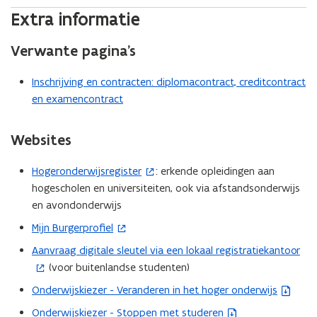
Extra informatie
Verwante pagina’s
Inschrijving en contracten: diplomacontract, creditcontract
en examencontract
Websites
Hogeronderwijsregister
: erkende opleidingen aan
(
hogescholen en universiteiten, ook via afstandsonderwijs
o
en avondonderwijs
p
e
Mijn Burgerprofiel
(
n
o
Aanvraag digitale sleutel via een lokaal registratiekantoor
(
t
p
(voor buitenlandse studenten)
o
i
e
p
Onderwijskiezer - Veranderen in het hoger onderwijs
n
(
n
e
n
b
Onderwijskiezer - Stoppen met studeren
t
(