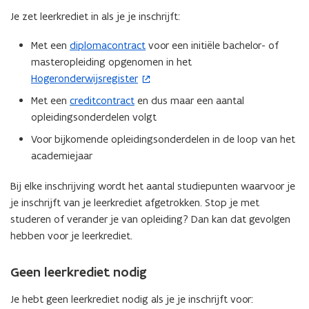
Je zet leerkrediet in als je je inschrijft:
Met een
diplomacontract
voor een initiële bachelor- of
masteropleiding opgenomen in het
Hogeronderwijsregister
(
o
Met een
creditcontract
en dus maar een aantal
p
opleidingsonderdelen volgt
e
Voor bijkomende opleidingsonderdelen in de loop van het
n
academiejaar
t
i
Bij elke inschrijving wordt het aantal studiepunten waarvoor je
n
je inschrijft van je leerkrediet afgetrokken. Stop je met
n
studeren of verander je van opleiding? Dan kan dat gevolgen
i
hebben voor je leerkrediet.
e
u
Geen leerkrediet nodig
w
v
Je hebt geen leerkrediet nodig als je je inschrijft voor: