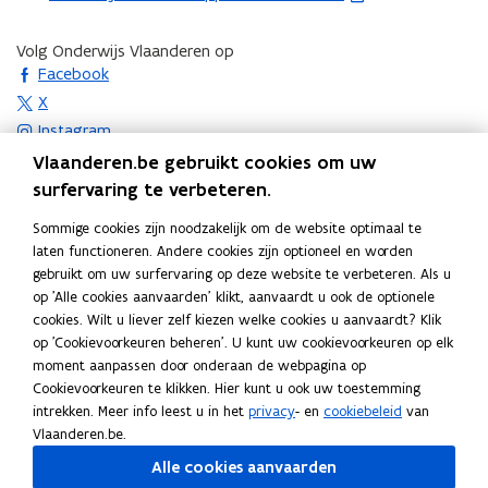
n
i
e
i
b
t
e
s
n
e
Volg Onderwijs Vlaanderen op
i
u
t
opent in nieuw venster
n
s
Facebook
n
w
a
i
t
opent in nieuw venster
X
n
v
n
e
a
opent in nieuw venster
Instagram
i
e
d
u
n
opent in nieuw venster
Linkedin
e
Vlaanderen.be gebruikt cookies om uw
n
o
w
d
Deel deze pagina
u
surfervaring te verbeteren.
s
p
v
o
w
F
L
K
t
e
Sommige cookies zijn noodzakelijk om de website optimaal te
e
p
v
a
i
o
e
n
laten functioneren. Andere cookies zijn optioneel en worden
n
e
e
c
n
p
r
t
Contact
gebruikt om uw surfervaring op deze website te verbeteren. Als u
s
n
n
e
k
i
op 'Alle cookies aanvaarden' klikt, aanvaardt u ook de optionele
)
i
t
t
s
cookies. Wilt u liever zelf kiezen welke cookies u aanvaardt? Klik
b
e
e
n
e
i
t
op 'Cookievoorkeuren beheren'. U kunt uw cookievoorkeuren op elk
o
d
e
n
r
n
moment aanpassen door onderaan de webpagina op
Heb je vragen over je inschrijving of je resultaten? Merk je
e
o
i
r
i
)
n
Cookievoorkeuren te klikken. Hier kunt u ook uw toestemming
dat er fouten staan op
Mijn Burgerprofiel
? Neem dan
r
k
n
l
e
intrekken. Meer info leest u in het
i
privacy
- en
cookiebeleid
van
contact op met de onderwijsinstelling waar je bent
)
o
o
i
u
Vlaanderen.be.
e
ingeschreven. Je vindt de contactgegevens in het
p
p
n
w
u
Alle cookies aanvaarden
Hogeronderwijsregister
door te klikken op de naam van
e
e
k
v