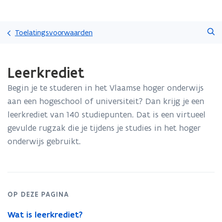
Overslaan
Zoeken
en
Toelatingsvoorwaarden
naar
de
Gedaan
inhoud
Leerkrediet
met
gaan
laden.
Begin je te studeren in het Vlaamse hoger onderwijs
U
bevindt
aan een hogeschool of universiteit? Dan krijg je een
zich
leerkrediet van 140 studiepunten. Dat is een virtueel
op:
gevulde rugzak die je tijdens je studies in het hoger
Leerkrediet
onderwijs gebruikt.
OP DEZE PAGINA
Wat is leerkrediet?