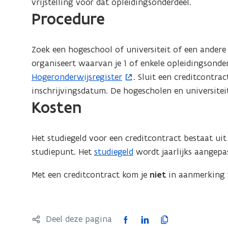
vrijstelling voor dat opleidingsonderdeel.
Procedure
Zoek een hogeschool of universiteit of een andere 
organiseert waarvan je 1 of enkele opleidingsonde
Hogeronderwijsregister
. Sluit een creditcontrac
(
inschrijvingsdatum. De hogescholen en universiteit
o
Kosten
p
e
n
Het studiegeld voor een creditcontract bestaat uit
t
studiepunt. Het
studiegeld
wordt jaarlijks aangepa
i
n
Met een creditcontract kom je
niet
in aanmerking
n
i
e
F
L
K
Deel deze pagina