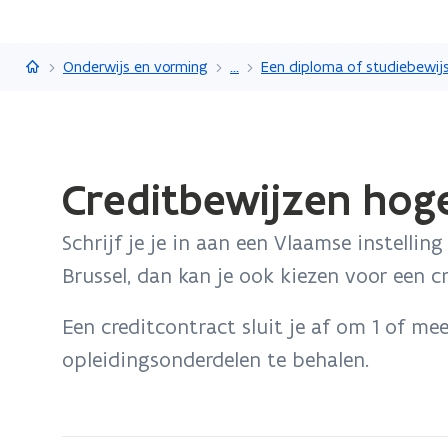
Vlaanderen.be
Onderwijs en vorming
...
Gedaan
Creditbewijzen hoge
met
laden.
Schrijf je je in aan een Vlaamse instellin
U
bevindt
Brussel, dan kan je ook kiezen voor een c
zich
op:
Een creditcontract sluit je af om 1 of me
Creditbewijzen
opleidingsonderdelen te behalen.
hoger
onderwijs
behalen