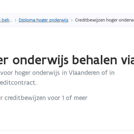
Overslaan
en
Een diploma of studiebewijs behalen
Diploma hoger onderwijs
naar
de
inhoud
gaan
r onderwijs behalen vi
g voor hoger onderwijs in Vlaanderen of in
reditcontract.
er creditbewijzen voor 1 of meer