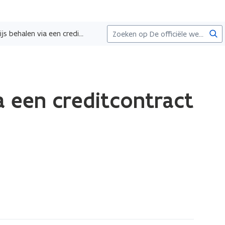
Zoe
Creditbewijzen hoger onderwijs behalen via een creditcontract
a een creditcontract