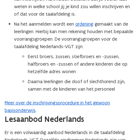
p
weten in welke school jij je kind zou willen inschrijven en
e
of dat voor de taalafdeling is.
n
Na het aanmelden wordt een
ordening
gemaakt van de
d
leerlingen. Hierbij kan men rekening houden met bepaalde
e
voorrangsgroepen. De voorrangsgroepen voor de
f
taalafdeling Nederlands-VGT zijn:
i
Eerst broers, zussen, stiefbroers en -zussen,
n
halfbroers en -zussen of andere kinderen die op
i
hetzelfde adres wonen
t
i
Daarna leerlingen die doof of slechthorend zijn,
e
samen met de kinderen van het personeel
)
Meer over de inschrijvingsprocedure in het gewoon
basisonderwijs
.
Lesaanbod Nederlands
Er is een volwaardig aanbod Nederlands in de taalafdeling
Nederlands-VGT. Dezelfde eindtermen Nederlands zijn van