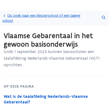
Overslaan
Zoeken
en
Op zoek naar een kleuterschool of een lagere
naar
school
de
Gedaan
inhoud
Vlaamse Gebarentaal in het
met
gaan
laden.
gewoon basisonderwijs
U
bevindt
Sinds 1 september 2025 kunnen basisscholen een
zich
taalafdeling Nederlands-Vlaamse Gebarentaal (VGT)
op:
Vlaamse
oprichten.
Gebarentaal
in
het
gewoon
OP DEZE PAGINA
basisonderwijs
Wat is de taalafdeling Nederlands-Vlaamse
Gebarentaal?