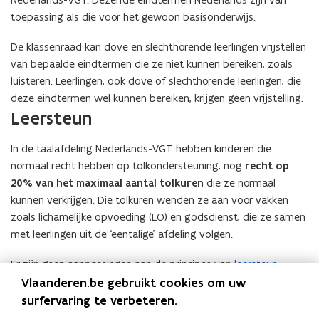
toepassing als die voor het gewoon basisonderwijs.
De klassenraad kan dove en slechthorende leerlingen vrijstellen
van bepaalde eindtermen die ze niet kunnen bereiken, zoals
luisteren. Leerlingen, ook dove of slechthorende leerlingen, die
deze eindtermen wel kunnen bereiken, krijgen geen vrijstelling.
Leersteun
In de taalafdeling Nederlands-VGT hebben kinderen die
normaal recht hebben op tolkondersteuning, nog
recht op
20% van het maximaal aantal tolkuren
die ze normaal
kunnen verkrijgen. Die tolkuren wenden ze aan voor vakken
zoals lichamelijke opvoeding (LO) en godsdienst, die ze samen
met leerlingen uit de ‘eentalige’ afdeling volgen.
Er zijn geen aanpassingen aan de principes van
leersteun
.
Kinderen in de taalafdeling Nederlands-VGT met een
Vlaanderen.be gebruikt cookies om uw
(
(
IAC-verslag
of een
GC-verslag
kunnen leersteun krijgen.
surfervaring te verbeteren.
Extra informatie
o
o