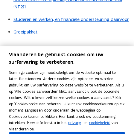
(NT2)?
Studeren en werken, en financiële ondersteuning daarvoor
Groeipakket
Volg Onderwijs Vlaanderen op
Vlaanderen.be gebruikt cookies om uw
opent in nieuw venster
Facebook
surfervaring te verbeteren.
opent in nieuw venster
Instagram
Sommige cookies zijn noodzakelijk om de website optimaal te
opent in nieuw venster
Linkedin
laten functioneren. Andere cookies zijn optioneel en worden
Deel deze pagina
gebruikt om uw surfervaring op deze website te verbeteren. Als u
F
L
K
op 'Alle cookies aanvaarden' klikt, aanvaardt u ook de optionele
cookies. Wilt u liever zelf kiezen welke cookies u aanvaardt? Klik
a
i
o
op 'Cookievoorkeuren beheren'. U kunt uw cookievoorkeuren op elk
c
n
p
Contact
moment aanpassen door onderaan de webpagina op
e
k
i
Cookievoorkeuren te klikken. Hier kunt u ook uw toestemming
b
e
e
intrekken. Meer info leest u in het
privacy
- en
cookiebeleid
van
o
d
e
Vlaanderen.be.
Vragen? Contacteer het
centrum voor
o
i
r