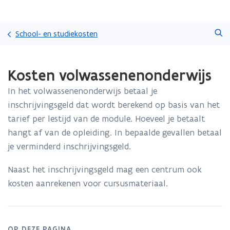
Overslaan
Zoeken
en
School- en studiekosten
naar
de
Gedaan
inhoud
Kosten volwassenenonderwijs
met
gaan
laden.
In het volwassenenonderwijs betaal je
U
bevindt
inschrijvingsgeld dat wordt berekend op basis van het
zich
tarief per lestijd van de module. Hoeveel je betaalt
op:
hangt af van de opleiding. In bepaalde gevallen betaal
Kosten
je verminderd inschrijvingsgeld.
volwassenenonderwijs
Naast het inschrijvingsgeld mag een centrum ook
kosten aanrekenen voor cursusmateriaal.
OP DEZE PAGINA